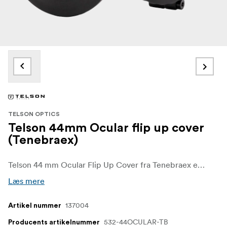
TELSON OPTICS
Telson 44mm Ocular flip up cover
(Tenebraex)
Telson 44 mm Ocular Flip Up Cover fra Tenebraex er et øjenstykkeafdækning i høj kvalitet til kompatible Telson-optikker med et 44 mm okularhus. Det er designet til at beskytte den bageste linse mod støv, snavs og vejr, samtidig med at optikken er klar til hurtig brug.
Læs mere
137004
Artikel nummer
532-44OCULAR-TB
Producents artikelnummer