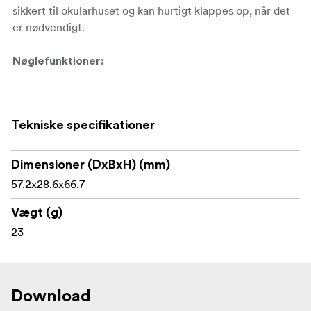
sikkert til okularhuset og kan hurtigt klappes op, når det
er nødvendigt.
Nøglefunktioner:
Tenebraex 44 mm flip-up-dæksel til okular
Tekniske specifikationer
Passer til kompatible Telson-kikkerter med en
okulardiameter på 44 mm
Dimensioner (DxBxH) (mm)
Egnet til Toxin 3-18x50 og Target Master Victory 5-
57.2x28.6x66.7
32x56 okularhus
Vægt (g)
Førsteklasses letvægtskonstruktion
23
Beskytter okularlinsen mod støv og snavs
Opklappeligt design for hurtig adgang
Download
Fastgøres sikkert på okularhuset