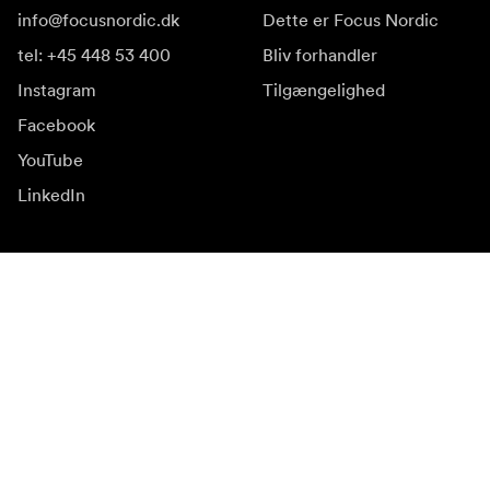
info@focusnordic.dk
Dette er Focus Nordic
tel: +45 448 53 400
Bliv forhandler
Instagram
Tilgængelighed
Facebook
YouTube
LinkedIn
Inspiration
Ambassadører
Inspiration & indhold
Kampagner
Nyhedsside
Mediebank