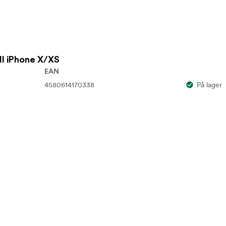
ll iPhone X/XS
EAN
4580614170338
På lager