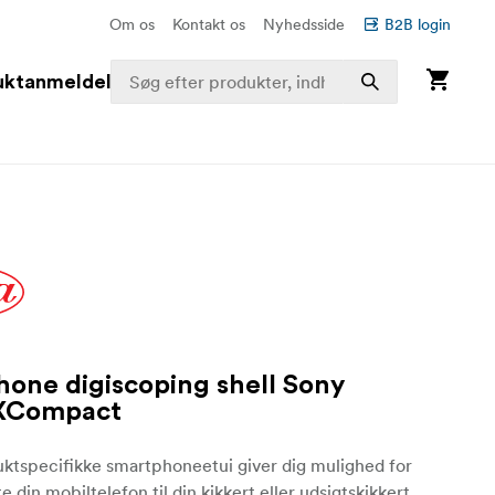
Om os
Kontakt os
Nyhedsside
B2B login
uktanmeldelser
one digiscoping shell Sony
 XCompact
ktspecifikke smartphoneetui giver dig mulighed for
e din mobiltelefon til din kikkert eller udsigtskikkert.