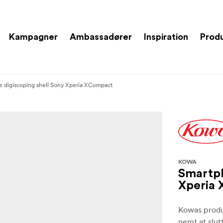
Kampagner
Ambassadører
Inspiration
Prod
 digiscoping shell Sony Xperia XCompact
KOWA
Smartph
Xperia
Kowas produ
nemt at slutt