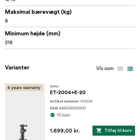
Maksimal bærevægt (kg)
8
Minimum højde (mm)
218
Varianter
Vis som
6 years warranty
SIRUI
ET-2004+E-20
100258
Artikel nummer
6952060001531
EAN
På lager
1.699,00 kr.
Tilføj til kurv