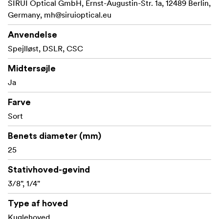
kameratske eller håndbagage! Du behøver ikke længere
SIRUI Optical GmbH, Ernst-Augustin-Str. 1a, 12489 Berlin,
bruge undskyldningen, at du ikke kan medbringe et
Germany,
mh@siruioptical.eu
stativ, fordi det er for stort!
Anvendelse
ET-serien har en unik designet benmekanisme, som gør,
Spejlløst, DSLR, CSC
at du kan folde benene 180° opad. Dette gør at stativet
kan blive betydeligt mindre end sammenlignelige
Midtersøjle
stativer med konventionelt bendesign. Yderligere en
Ja
fordel er, at kuglehovedet kan blive siddende på stativet,
Farve
og det vil stadig passe i tasken.
Sort
Benets diameter (mm)
25
Stativhoved-gevind
3/8", 1/4"
Type af hoved
Kuglehoved