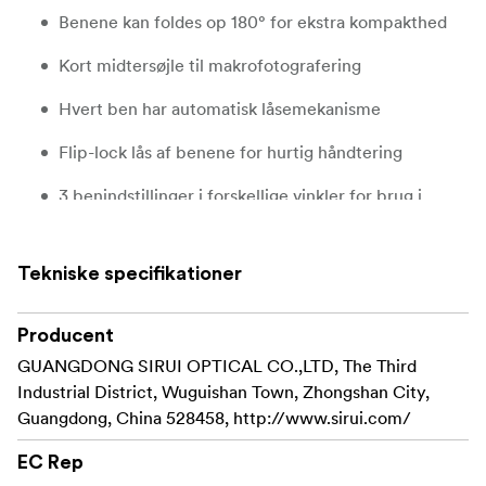
Benene kan foldes op 180° for ekstra kompakthed
Kort midtersøjle til makrofotografering
Hvert ben har automatisk låsemekanisme
Flip-lock lås af benene for hurtig håndtering
3 benindstillinger i forskellige vinkler for brug i
ujævnt terræn
Fås i aluminium eller kulfiber
Tekniske specifikationer
ET 2-serien har tilbagetrækkelige pigfødder til
udendørsfotografering
Producent
GUANGDONG SIRUI OPTICAL CO.,LTD, The Third
ET-serien, vores mest kompakte stativ med fuld
Industrial District, Wuguishan Town, Zhongshan City,
højde - udformet specifikt til rejsebrug.
Guangdong, China 528458, http://www.sirui.com/
EC Rep
Du kan nemt transportere et ET-stativ i en rygsæk,