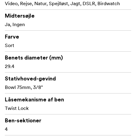
Udskiftelige gummifødder/pigge af rustfrit stål.
Video, Rejse, Natur, Spejlløst, Jagt, DSLR, Birdwatch
Skum på to ben
Midtersøjle
Ja, Ingen
Hængekrogen fungerer også som unbrakonøgle.
Farve
Bemærk!
Sort
Maksimal højde med kun flad base er 145 cm.
Benets diameter (mm)
29.4
Stativhoved-gevind
Bowl 75mm, 3/8"
Låsemekanisme af ben
Twist Lock
Ben-sektioner
4