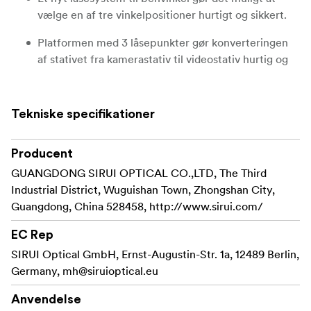
vælge en af tre vinkelpositioner hurtigt og sikkert.
Platformen med 3 låsepunkter gør konverteringen
af stativet fra kamerastativ til videostativ hurtig og
sikker
Alle ben har en hurtig og praktisk automatisk
Tekniske specifikationer
låsemekanisme til benvinklen.
Lette ben med 10 lag af 100 % kulfiber.
Producent
GUANGDONG SIRUI OPTICAL CO.,LTD, The Third
Den flade platform kan udskiftes med en skål på 75
Industrial District, Wuguishan Town, Zhongshan City,
mm (medfølger) eller en midtersøjle (370 mm)
Guangdong, China 528458, http://www.sirui.com/
(medfølger) for ekstra højde. – Kun 51 cm i
sammenfoldet stand og en maksimal højde på 183
EC Rep
cm (med monteret midtersøjle)
SIRUI Optical GmbH, Ernst-Augustin-Str. 1a, 12489 Berlin,
Det indbyggede vaterpas gør horisontale
Germany,
mh@siruioptical.eu
justeringer hurtige og nemme.
Anvendelse