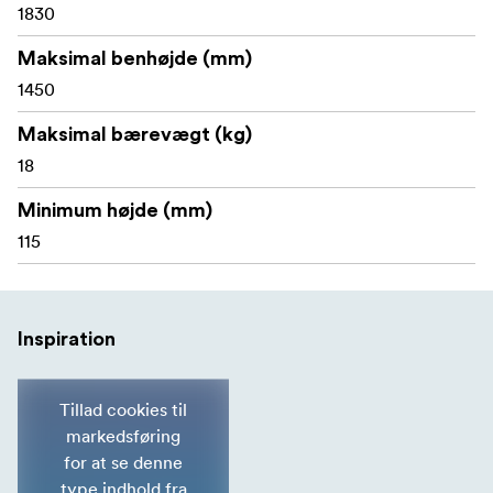
1830
Maksimal benhøjde (mm)
1450
Maksimal bærevægt (kg)
18
Minimum højde (mm)
115
Inspiration
Tillad cookies til
markedsføring
for at se denne
type indhold fra