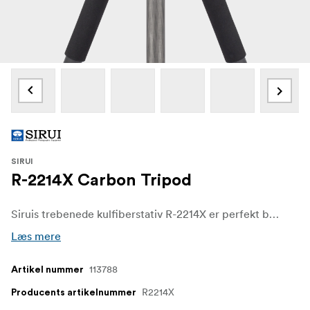
SIRUI
R-2214X Carbon Tripod
Siruis trebenede kulfiberstativ R-2214X er perfekt både til foto og video. Stativet er let og har 10 lag af 100 % kulfiber. Det er fremragende til brug sammen med store kameraer, superteleobjektiver og videohoveder. Stativet er også fremragende til fuglekiggere med store, dyre udsigtskikkerter! Stærkt, stabilt, let og kompakt – Stativet har en maksimal højde på 183 cm med monteret midtersøjle. Den maksimale bæreevne er 18 kg.
Læs mere
113788
Artikel nummer
R2214X
Producents artikelnummer