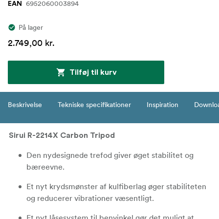
6952060003894
EAN
På lager
2.749,00 kr.
Tilføj til kurv
Beskrivelse
Tekniske specifikationer
Inspiration
Downlo
Sirui R-2214X Carbon Tripod
Den nydesignede trefod giver øget stabilitet og
bæreevne.
Et nyt krydsmønster af kulfiberlag øger stabiliteten
og reducerer vibrationer væsentligt.
Et nyt låsesystem til benvinkel gør det muligt at