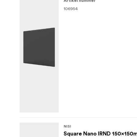
Artikel nummer
106954
NISI
Square Nano IRND 150x150