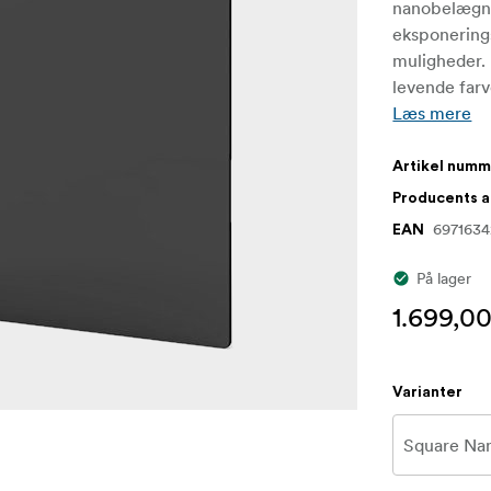
nanobelægni
eksponerings
muligheder. 
levende farv
Læs mere
Artikel num
Producents 
697163
EAN
På lager
1.699,00
Varianter