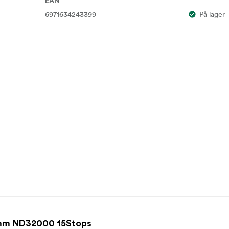
EAN
6971634243399
På lager
mm ND32000 15Stops