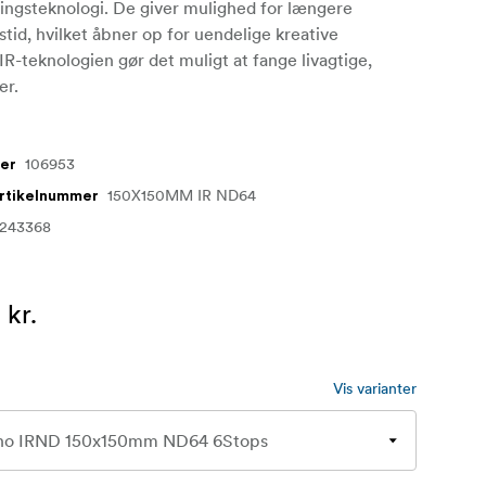
ngsteknologi. De giver mulighed for længere
tid, hvilket åbner op for uendelige kreative
IR-teknologien gør det muligt at fange livagtige,
er.
106953
mer
150X150MM IR ND64
artikelnummer
4243368
 kr.
Vis varianter