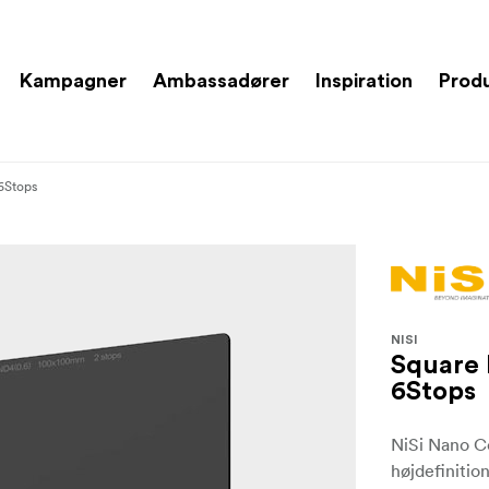
Kampagner
Ambassadører
Inspiration
Prod
6Stops
NISI
Square
6Stops
NiSi Nano Co
højdefinitio