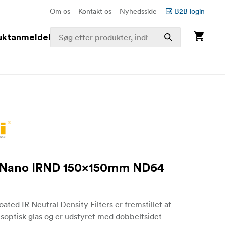
Om os
Kontakt os
Nyhedsside
B2B login
uktanmeldelser
 Nano IRND 150x150mm ND64
ated IR Neutral Density Filters er fremstillet af
nsoptisk glas og er udstyret med dobbeltsidet