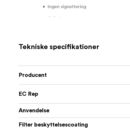
Ingen vignettering
Højopløst
Nano coating på begge sider, vand- og 
Optisk glas (H-K9L) af højeste kvalitet
Tekniske specifikationer
Producent
EC Rep
Anvendelse
Filter beskyttelsescoating