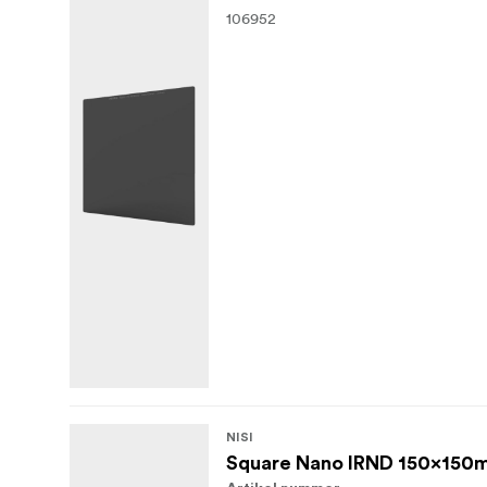
106952
NISI
Square Nano IRND 150x150