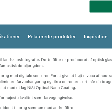
ikationer
Relaterede produkter
Inspiration
il landskabsfotografer. Dette filter er produceret af optisk gla
fantastisk detaljerigdom.
 brug med digitale sensorer. For at give et højt niveau af neutr
 eliminere farvechangering og sikre en renere sort, når du brug
ndlet med et lag NiSi Optical Nano Coating.
 for højeste kvalitet samt farvegengivelse.
er ideelt til brug sammen med andre filtre