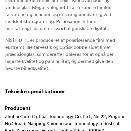
samt mindsker reflekser i f.eks. vandoverflader og
vinduesglas. Meget velegnet til at forbedre himlens
farvetone og nuancer, og er særlig uundværlig ved
landskabsfotografering. Polarisationsfilter er
uerstatteligt, da det er svært at genskabe digitalt.
NiSi HD PL er produceret af polariserende film med
ekstremt lille farvestik og optisk dobbelsidet limet
præcisionglas, som derefter poleres for at opnå den
højeste kvalitet og parallellitet, og dermed give den
bedste billedkvalitet.
Uundværlig, særlig ved landskabsfotografering
Ingen vignettering
Tekniske specifikationer
Højopløst
Producent
Vand- og olieafvisende
Zhuhai Cufu Optical Technology Co. Ltd., No.22, Pingbei
No.1 Road, Nanping Science and Technology Industrial
Optisk glas af højeste kvalitet
Park, Xiangzhou District, Zhuhai, China, 519060,