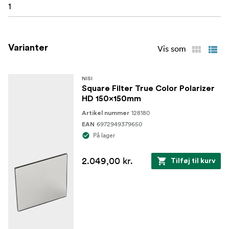
1
Varianter
Vis som
NISI
Square Filter True Color Polarizer
HD 150x150mm
128180
Artikel nummer
6972949379650
EAN
På lager
2.049,00 kr.
Tilføj til kurv