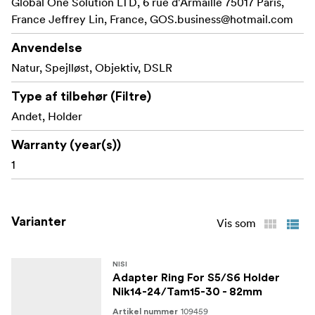
Global One Solution LTD, 6 rue d'Armaillé 75017 Paris,
France Jeffrey Lin, France,
GOS.business@hotmail.com
Anvendelse
Natur, Spejlløst, Objektiv, DSLR
Type af tilbehør (Filtre)
Andet, Holder
Warranty (year(s))
1
Varianter
Vis som
NISI
Adapter Ring For S5/S6 Holder
Nik14-24/Tam15-30 - 82mm
109459
Artikel nummer