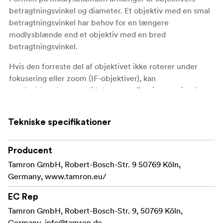
betragtningsvinkel og diameter. Et objektiv med en smal
betragtningsvinkel har behov for en længere
modlysblænde end et objektiv med en bred
betragtningsvinkel.
Hvis den forreste del af objektivet ikke roterer under
fokusering eller zoom (IF-objektiver), kan
modlysblænden være lidt længere. Da vignettering først
vil vise sig i hjørnerne, er disse udeladt -- sådan fik den
blomsterformede modlysblænde sin form. Fordelen ved
Tekniske specifikationer
denne konstruktion, som bruges til mange Tamron-
objektiver, er den forbedrede beskyttelse mod spredt lys
ved længere brændvidder.
Producent
Tamron GmbH, Robert-Bosch-Str. 9 50769 Köln,
Germany, www.tamron.eu/
EC Rep
Tamron GmbH, Robert-Bosch-Str. 9, 50769 Köln,
Germany,
info@tamron.de