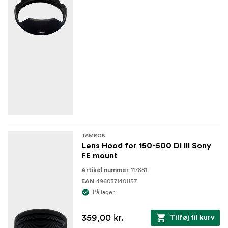
TAMRON
Lens Hood for 150-500 Di III Sony
FE mount
117881
Artikel nummer
4960371401157
EAN
På lager
359,00 kr.
Tilføj til kurv