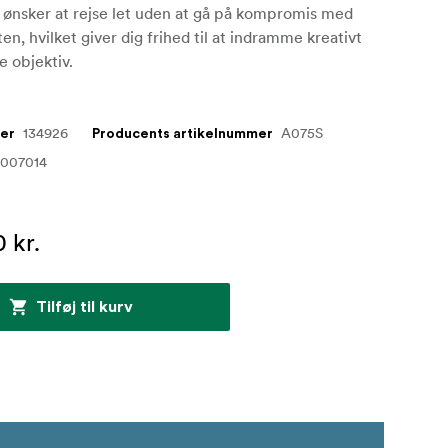
 ønsker at rejse let uden at gå på kompromis med
ten, hvilket giver dig frihed til at indramme kreativt
e objektiv.
134926
A075S
mer
Producents artikelnummer
1007014
 kr.
Tilføj til kurv