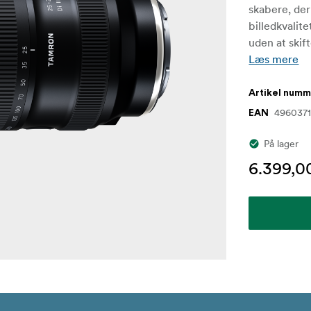
skabere, der
billedkvalite
uden at skift
Læs mere
Artikel num
496037
EAN
På lager
6.399,00