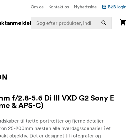
Om os
Kontakt os
Nyhedsside
B2B login
uktanmeldelser
m f/2.8-5.6 Di III VXD G2 Sony E
rame & APS-C)
ndskaber til tætte portrætter og fjerne detaljer
on 25-200mm næsten alle hverdagsscenarier i et
akt objektiv. Det er designet til fotografer og