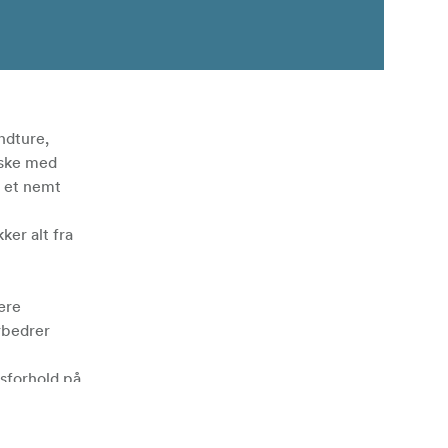
endture,
taske med
l et nemt
er alt fra
ære
rbedrer
sforhold på
l deres