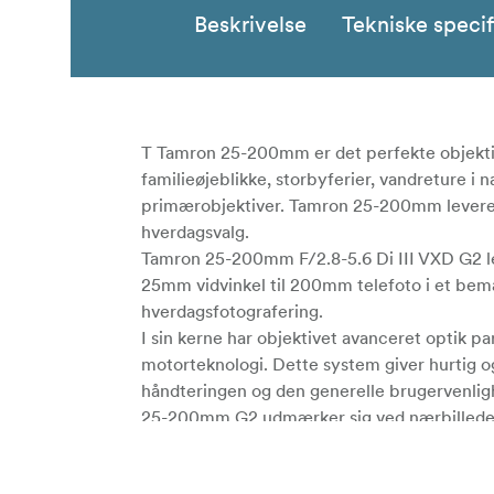
Beskrivelse
Tekniske specif
T
Tamron 25-200mm
er det perfekte objektiv
familieøjeblikke, storbyferier, vandreture i 
primærobjektiver. Tamron 25-200mm leverer al
hverdagsvalg.
Tamron 25-200mm F/2.8-5.6 Di III VXD G2 le
25mm vidvinkel til 200mm telefoto i et bem
hverdagsfotografering.
I sin kerne har objektivet avanceret optik 
motorteknologi. Dette system giver hurtig o
håndteringen og den generelle brugervenlig
25-200mm G2 udmærker sig ved nærbilleder 
1:1,9 ved 25mm. Med Tamron Lens Utility-soft
fotograferingsstil og præferencer.