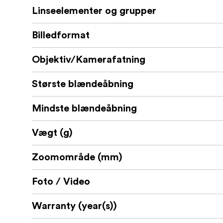
Linseelementer og grupper
Hvad er der i kassen:
Tamron 25-200mm f/2.8-5.6 Di III VXD
Billedformat
Linsedæksel
Objektiv/Kamerafatning
Bag- og fronthætte
Største blændeåbning
Mindste blændeåbning
Vægt (g)
Zoomområde (mm)
Foto / Video
Warranty (year(s))