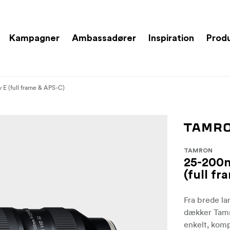
Kampagner
Ambassadører
Inspiration
Prod
 E (full frame & APS-C)
TAMRON
25-200m
(full f
Fra brede la
dækker Tamr
enkelt, komp