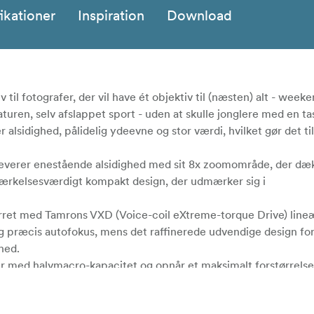
ikationer
Inspiration
Download
 til fotografer, der vil have ét objektiv til (næsten) alt - week
naturen, selv afslappet sport - uden at skulle jonglere med en 
sidighed, pålidelig ydeevne og stor værdi, hvilket gør det ti
verer enestående alsidighed med sit 8x zoomområde, der dækk
ærkelsesværdigt kompakt design, der udmærker sig i
parret med Tamrons VXD (Voice-coil eXtreme-torque Drive) line
g præcis autofokus, mens det raffinerede udvendige design fo
hed.
med halvmacro-kapacitet og opnår et maksimalt forstørrelse
waren kan fotograferne tilpasse funktionerne, så de passer ti