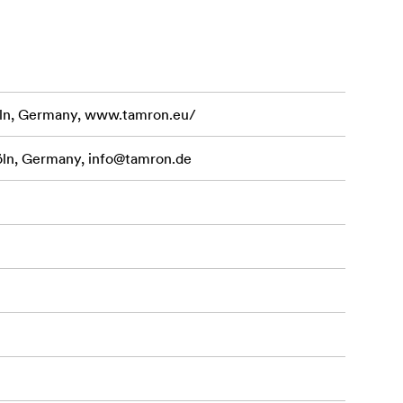
 en alsidig
ln, Germany, www.tamron.eu/
öln, Germany,
info@tamron.de
ed lineær
rstørrelse i
relse og et