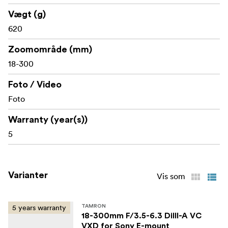
vilkår og betingelser
Vægt (g)
.
620
Zoomområde (mm)
18-300
Foto / Video
Foto
Warranty (year(s))
5
Varianter
Vis som
5 years warranty
TAMRON
18-300mm F/3.5-6.3 DiIII-A VC
VXD for Sony E-mount