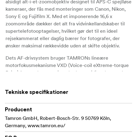
alsidigt alt-i-et-zoomobjektiv designet til APS-C spejlløse
kameraer, der fås med monteringer som Canon, Nikon,
Sony E og Fujifilm X. Med et imponerende 16,6 x
zoomområde dækker det alt fra vidvinkellandskaber til
supertelefotooptagelser, hvilket gør det til en ideel
rejsekammerat eller daglig bærer for fotografer, der
ønsker maksimal rækkevidde uden at skifte objektiv.
Dets AF-drivsystem bruger TAMRONs lineære
motorfokusmekanisme VXD (Voice-coil eXtreme-torque
Drive) for overlegen støjsvaghed og smidig ydeevne. I
objektivet finder du specielle linseelementer, der er
arrangeret præcist for at opretholde høj opløsning fra
Tekniske specifikationer
kant til kant og give høj billedkvalitet, der er blandt de
bedste af alt-i-en-zoomobjektiver.
Producent
Med en MOD (Minimum Object Distance) på 15 cm i den
Tamron GmbH, Robert-Bosch-Str. 9 50769 Köln,
brede ende og et maksimalt forstørrelsesforhold på 1:2
Germany, www.tamron.eu/
klarer dette objektiv sig forbløffende godt i sin kategori,
når du fotograferer tæt på. Det er udstyret med Tamrons