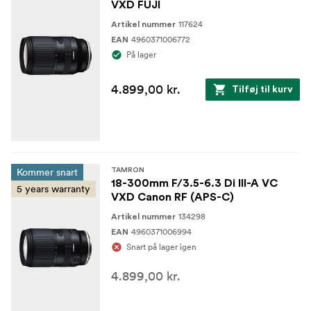
VXD FUJI
117624
Artikel nummer
4960371006772
EAN
På lager
4.899,00 kr.
Tilføj til kurv
Kommer snart
TAMRON
18-300mm F/3.5-6.3 Di III-A VC
5 years warranty
VXD Canon RF (APS-C)
134298
Artikel nummer
4960371006994
EAN
Snart på lager igen
4.899,00 kr.