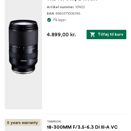
117422
Artikel nummer
4960371006765
EAN
På lager
4.899,00 kr.
Tilføj til kurv
5 years warranty
TAMRON
18-300MM F/3.5-6.3 DI III-A VC