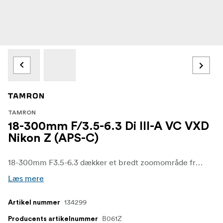
TAMRON
18-300mm F/3.5-6.3 Di III-A VC VXD
Nikon Z (APS-C)
18-300mm F3.5-6.3 dækker et bredt zoomområde fra ca. 27mm til 450mm (fuldformat-ækvivalent brændvidde). Objektivet er det første zoomobjektiv til spejlløse APS-C-kameraer i verden med et zoomforhold på 16,6x og giver fordelene ved et alsidigt alt-i-et-zoomobjektiv, der er ideelt til en bred vifte af fotografiske muligheder.
Læs mere
134299
Artikel nummer
B061Z
Producents artikelnummer