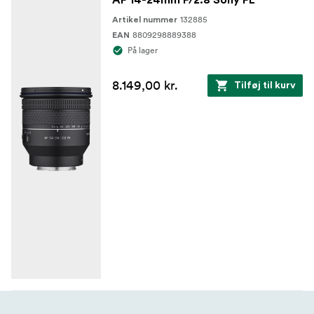
AF 14-24mm F/2.8 Sony FE
132885
Artikel nummer
8809298889388
EAN
På lager
8.149,00 kr.
Tilføj til kurv