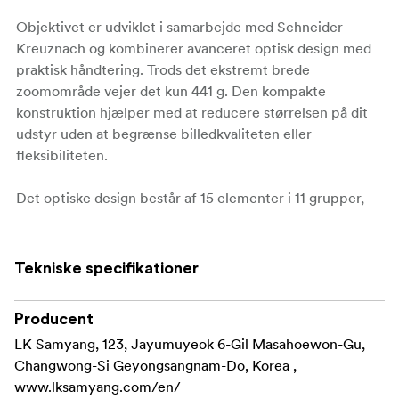
Objektivet er udviklet i samarbejde med Schneider-
Kreuznach og kombinerer avanceret optisk design med
praktisk håndtering. Trods det ekstremt brede
zoomområde vejer det kun 441 g. Den kompakte
konstruktion hjælper med at reducere størrelsen på dit
udstyr uden at begrænse billedkvaliteten eller
fleksibiliteten.
Det optiske design består af 15 elementer i 11 grupper,
herunder ASP-, HR- og ED-linseelementer, der leverer
skarpe og detaljerede resultater fra midten til kanterne
af billedet. Den lyse F2.8-blænde giver stærk ydeevne
Tekniske specifikationer
ved svagt lys og gør objektivet til et godt valg til
nattebilleder og astrofotografi.
Producent
LK Samyang, 123, Jayumuyeok 6-Gil Masahoewon-Gu,
I modsætning til mange supervidvinkelzoomobjektiver
Changwong-Si Geyongsangnam-Do, Korea ,
understøtter AF 14-24mm F2.8 L 77 mm frontfiltre. Dette
www.lksamyang.com/en/
gør det nemmere at arbejde med ND- og