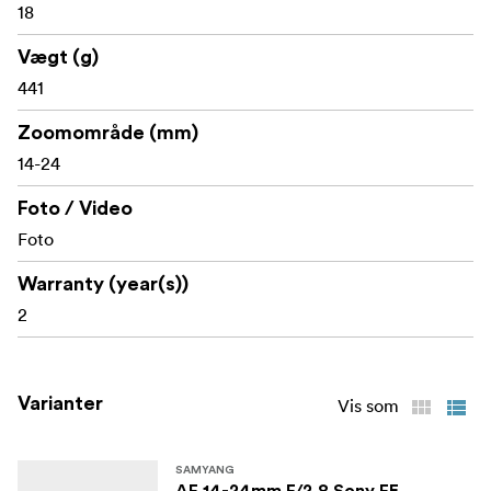
18
fleksibel håndtering og friheden til at fange mere i hvert
billede.
Vægt (g)
441
Zoomområde (mm)
14-24
Foto / Video
Foto
Warranty (year(s))
2
Varianter
Vis som
SAMYANG