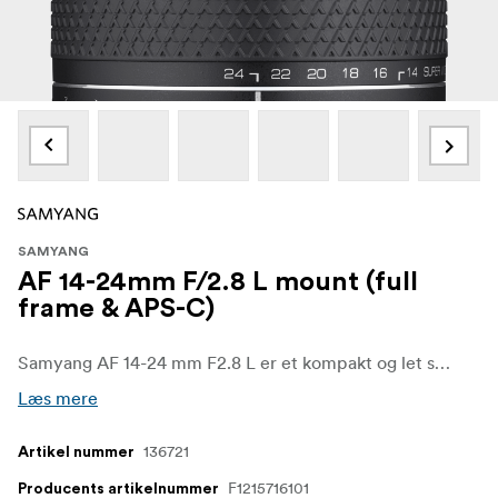
SAMYANG
AF 14-24mm F/2.8 L mount (full
frame & APS-C)
Samyang AF 14-24 mm F2.8 L er et kompakt og let supervidvinkelzoomobjektiv til L-Mount-kameraer med en lys konstant blænde på F2.8, hvilket gør det til et fremragende valg til landskabs-, arkitektur- og interiørfotografering samt nattehimlen og kreativ vidvinkelfotografering.
Læs mere
136721
Artikel nummer
F1215716101
Producents artikelnummer