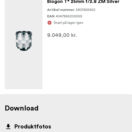
Biogon T* 25mm f/2.8 ZM Silver
5801365652
Artikel nummer
4047865200059
EAN
Snart på lager igen
9.049,00 kr.
Download
Produktfotos