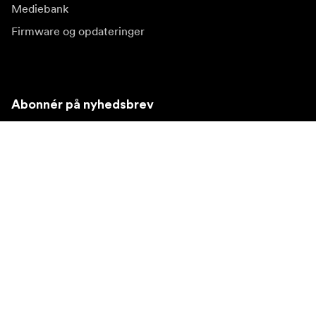
Mediebank
Firmware og opdateringer
Abonnér på nyhedsbrev
Få de seneste produktnyheder, inspiration og særtilbud.
Privat kunde
Forhandler
Tilmeld dig
Besøg et andet lokalt marked