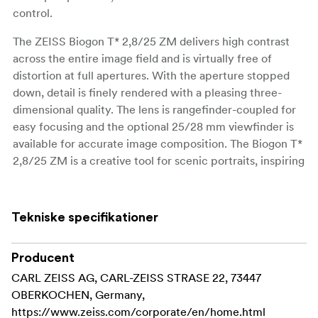
control.
The ZEISS Biogon T* 2,8/25 ZM delivers high contrast
across the entire image field and is virtually free of
distortion at full apertures. With the aperture stopped
down, detail is finely rendered with a pleasing three-
dimensional quality. The lens is rangefinder-coupled for
easy focusing and the optional 25/28 mm viewfinder is
available for accurate image composition. The Biogon T*
2,8/25 ZM is a creative tool for scenic portraits, inspiring
landscapes and expansive architectural photography.
Lenshood sold separately
Tekniske specifikationer
Producent
CARL ZEISS AG, CARL-ZEISS STRASE 22, 73447
OBERKOCHEN, Germany,
https://www.zeiss.com/corporate/en/home.html