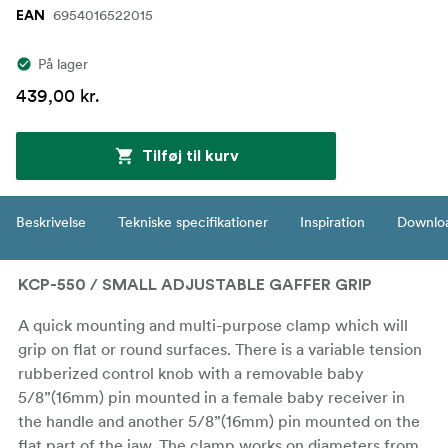
6954016522015
EAN
På lager
439,00 kr.
Tilføj til kurv
Beskrivelse
Tekniske specifikationer
Inspiration
Downlo
KCP-550 / SMALL ADJUSTABLE GAFFER GRIP
A quick mounting and multi-purpose clamp which will
grip on flat or round surfaces. There is a variable tension
rubberized control knob with a removable baby
5/8”(16mm) pin mounted in a female baby receiver in
the handle and another 5/8”(16mm) pin mounted on the
flat part of the jaw. The clamp works on diameters from