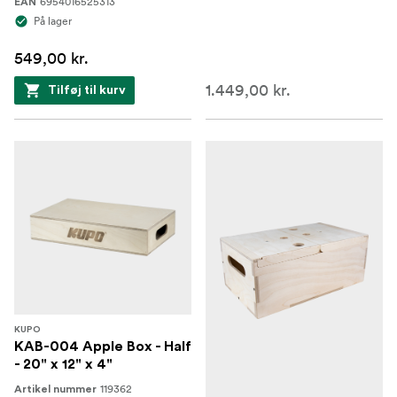
6954016525313
EAN
På lager
549,00 kr.
1.449,00 kr.
Tilføj til kurv
KUPO
KAB-004 Apple Box - Half
- 20" x 12" x 4"
119362
Artikel nummer