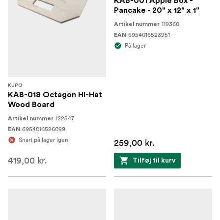
KAB-001 Apple Box -
Pancake - 20" x 12" x 1"
119360
Artikel nummer
6954016523951
EAN
På lager
KUPO
KAB-018 Octagon Hi-Hat
Wood Board
122547
Artikel nummer
6954016526099
EAN
Snart på lager igen
259,00 kr.
419,00 kr.
Tilføj til kurv