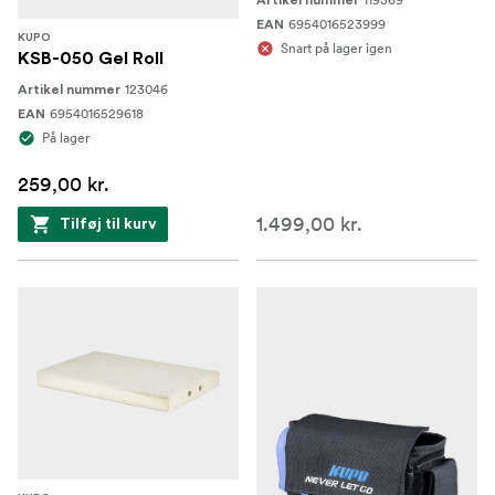
Artikel nummer
6954016523999
EAN
KUPO
Snart på lager igen
KSB-050 Gel Roll
123046
Artikel nummer
6954016529618
EAN
På lager
259,00 kr.
1.499,00 kr.
Tilføj til kurv