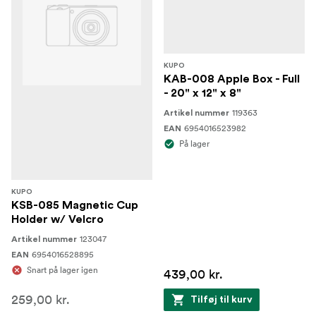
KUPO
KAB-008 Apple Box - Full
- 20" x 12" x 8"
119363
Artikel nummer
6954016523982
EAN
På lager
KUPO
KSB-085 Magnetic Cup
Holder w/ Velcro
123047
Artikel nummer
6954016528895
EAN
Snart på lager igen
439,00 kr.
259,00 kr.
Tilføj til kurv