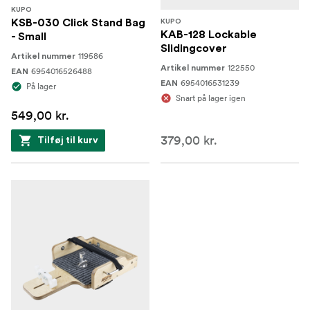
KUPO
KSB-030 Click Stand Bag
KUPO
KAB-128 Lockable
- Small
Slidingcover
119586
Artikel nummer
122550
Artikel nummer
6954016526488
EAN
6954016531239
EAN
På lager
Snart på lager igen
549,00 kr.
379,00 kr.
Tilføj til kurv