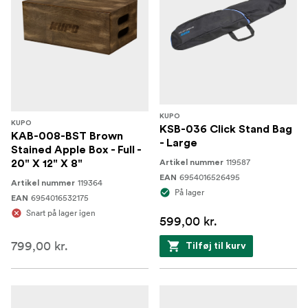
KUPO
KUPO
KSB-036 Click Stand Bag
KAB-008-BST Brown
- Large
Stained Apple Box - Full -
119587
20" X 12" X 8"
Artikel nummer
6954016526495
EAN
119364
Artikel nummer
På lager
6954016532175
EAN
Snart på lager igen
599,00 kr.
799,00 kr.
Tilføj til kurv