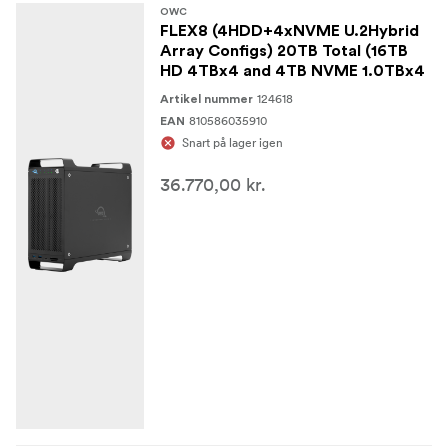
OWC
FLEX8 (4HDD+4xNVME U.2Hybrid
Array Configs) 20TB Total (16TB
HD 4TBx4 and 4TB NVME 1.0TBx4
124618
Artikel nummer
810586035910
EAN
Snart på lager igen
36.770,00 kr.