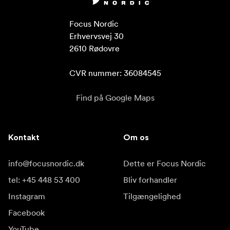
Plug and Play
Focus Nordic

Ja
Erhvervsvej 30

2610 Rødovre

Hot Plug-understøttelse
Ja
CVR nummer: 36084545
Boot-understøttelse
Find på Google Maps
Kun Mac. Boot-volumen skal være uafhængig af
RAID-volumen.
Kontakt
Om os
Formatering
info@focusnordic.dk
Dette er Focus Nordic
Formateret som 4 disk RAID 0 til Mac. Brug
SoftRAID til Windows for at konvertere til pc.
tel: +45 448 53 400
Bliv forhandler
Instagram
Tilgængelighed
Drev-grænseflade
Facebook
M.2 NVMe (PCIe 3.0) RAID-kompatibel
YouTube