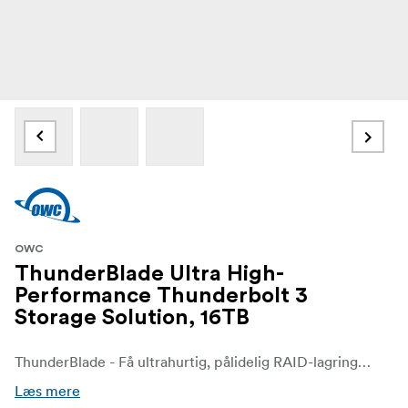
OWC
ThunderBlade Ultra High-
Performance Thunderbolt 3
Storage Solution, 16TB
ThunderBlade - Få ultrahurtig, pålidelig RAID-lagring og funktionalitet, og opnå hastigheder, der overgår andre 2-Blade og 4-Blade RAID-kabinetter med 1,0TB til 32,0TB + SSD-muligheder
Læs mere