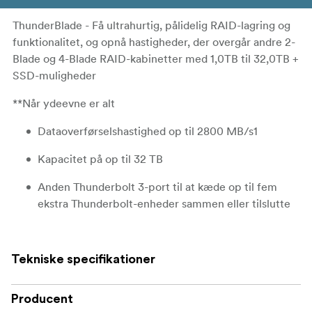
ThunderBlade - Få ultrahurtig, pålidelig RAID-lagring og
funktionalitet, og opnå hastigheder, der overgår andre 2-
Blade og 4-Blade RAID-kabinetter med 1,0TB til 32,0TB +
SSD-muligheder
**Når ydeevne er alt
Dataoverførselshastighed op til 2800 MB/s1
Kapacitet på op til 32 TB
Anden Thunderbolt 3-port til at kæde op til fem
ekstra Thunderbolt-enheder sammen eller tilslutte
en USB-C-enhed eller skærm
Robust bærbarhed i et slankt design
Tekniske specifikationer
Inkluderer en specialtilpasset ballistisk hard shell-
kuffert
Producent