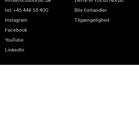
info@focusnordic.dk
Dette er Focus Nordic
tel: +45 448 53 400
Bliv forhandler
Instagram
Tilgængelighed
Facebook
YouTube
LinkedIn
Inspiration
Ambassadører
Inspiration & indhold
Kampagner
Nyhedsside
Mediebank
Firmware og opdateringer