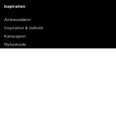
Inspiration
Ambassadører
Inspiration & indhold
Kampagner
Nyhedsside
Mediebank
Firmware og opdateringer
Abonnér på nyhedsbrev
Få de seneste produktnyheder, inspiration og særtilbud.
Privat kunde
Forhandler