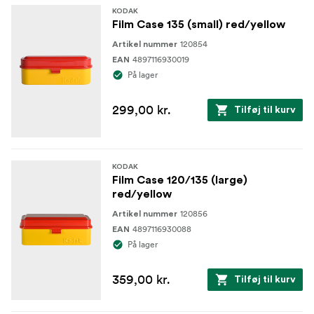
KODAK
Film Case 135 (small) red/yellow
120854
Artikel nummer
4897116930019
EAN
På lager
299,00 kr.
Tilføj til kurv
KODAK
Film Case 120/135 (large)
red/yellow
120856
Artikel nummer
4897116930088
EAN
På lager
359,00 kr.
Tilføj til kurv