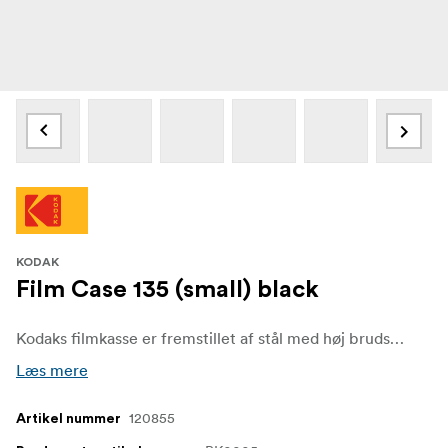
KODAK
Film Case 135 (small) black
Kodaks filmkasse er fremstillet af stål med høj brudstyrke og yder høj beskyttelse. til dine film. Kassen er lille og bærbar, hvilket gør den perfekt til alle tilhængere af analoge film. Den holder dine filmruller tørre og rene og rummer fem ruller 135 mm film på ét sted. Den er perfekt til dagens billeder eller på en dejlig lang ferie.
Læs mere
120855
Artikel nummer