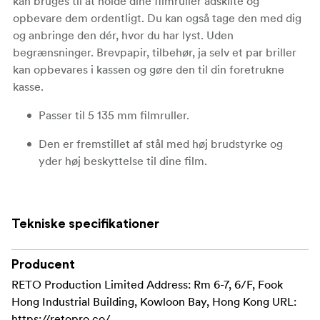
kan bruges til at holde dine filmruller adskilte og
opbevare dem ordentligt. Du kan også tage den med dig
og anbringe den dér, hvor du har lyst. Uden
begrænsninger. Brevpapir, tilbehør, ja selv et par briller
kan opbevares i kassen og gøre den til din foretrukne
kasse.
Passer til 5 135 mm filmruller.
Den er fremstillet af stål med høj brudstyrke og
yder høj beskyttelse til dine film.
Hold styr på dine filmruller
Tekniske specifikationer
Producent
RETO Production Limited Address: Rm 6-7, 6/F, Fook
Hong Industrial Building, Kowloon Bay, Hong Kong URL:
https://retopro.co/