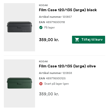
KODAK
Film Case 120/135 (large) black
120857
Artikel nummer
4897116930118
EAN
På lager
359,00 kr.
Tilføj til kurv
KODAK
Film Case 120/135 (large) olive
120858
Artikel nummer
4897116930125
EAN
Snart på lager igen
359,00 kr.