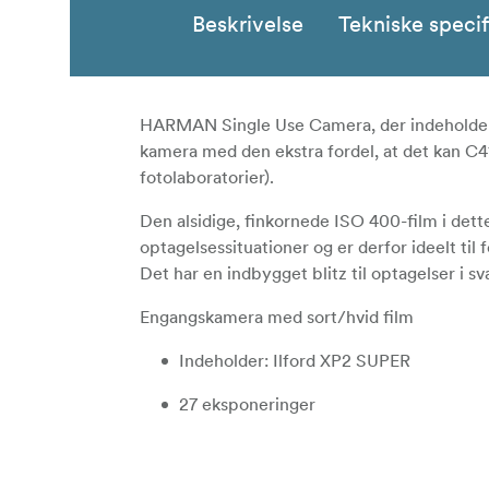
Beskrivelse
Tekniske specif
HARMAN Single Use Camera, der indeholder 
kamera med den ekstra fordel, at det kan C41
fotolaboratorier).
Den alsidige, finkornede ISO 400-film i dett
optagelsessituationer og er derfor ideelt til
Det har en indbygget blitz til optagelser i sva
Engangskamera med sort/hvid film
Indeholder: Ilford XP2 SUPER
27 eksponeringer
Indbygget blitz