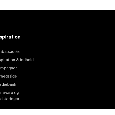
spiration
bassadører
spiration & indhold
ampagner
hedsside
diebank
rmware og
dateringer