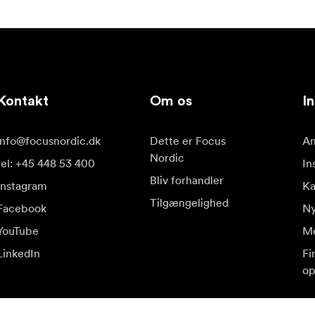
Kontakt
Om os
In
info@focusnordic.dk
Dette er Focus
Am
Nordic
tel: +45 448 53 400
In
Bliv forhandler
Instagram
K
Tilgængelighed
Facebook
Ny
YouTube
Me
LinkedIn
Fi
op