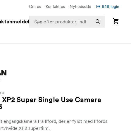
Om os
Kontakt os
Nyhedsside
B2B login
uktanmeldelser
TO
 XP2 Super Single Use Camera
3
t engangskamera fra Ilford, der er fyldt med Ilfords
rt/hvide XP2 superfilm.