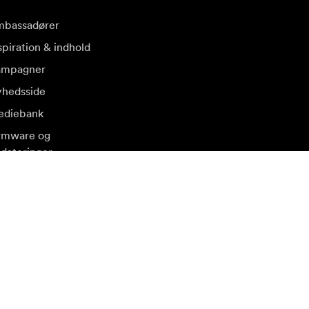
bassadører
spiration & indhold
ampagner
hedsside
diebank
rmware og
dateringer
søg et andet lokalt marked