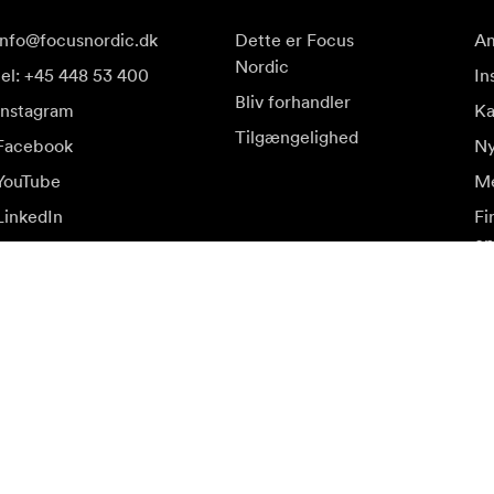
info@focusnordic.dk
Dette er Focus
Am
Nordic
tel: +45 448 53 400
In
Bliv forhandler
Instagram
K
Tilgængelighed
Facebook
Ny
YouTube
Me
LinkedIn
Fi
op
ud.
Be