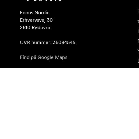
Focus Nordic

Erhvervsvej 30

2610 Rødovre

CVR nummer: 36084545
Find på Google Maps
Abonnér på nyhedsbrev
Få de seneste produktnyheder, inspiration og særtilb
Privat kunde
Forhandler