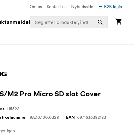
Om os
Kontakt os
Nyhedsside
B2B login
uktanmeldelser
/M2 Pro Micro SD slot Cover
115522
mer
9A.10.100.0328
6971636382133
artikelnummer
EAN
ager igen