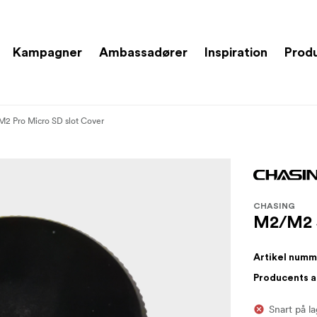
Kampagner
Ambassadører
Inspiration
Prod
2 Pro Micro SD slot Cover
CHASING
M2/M2 S
Artikel num
Producents 
Snart på l