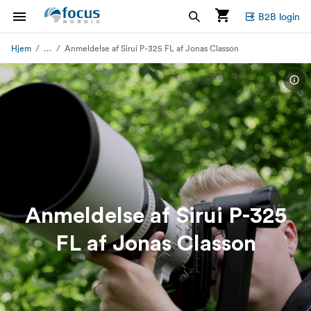
B2B login
...
Hjem
Anmeldelse af Sirui P-325 FL af Jonas Classon
Anmeldelse af Sirui P-325
FL af Jonas Classon