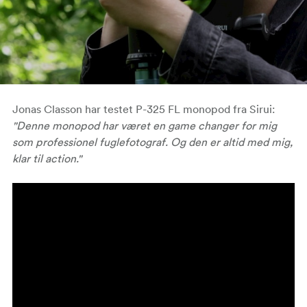
Jonas Classon har testet P-325 FL monopod fra Sirui:
"Denne monopod har været en game changer for mig
som professionel fuglefotograf. Og den er altid med mig,
klar til action."