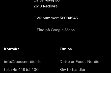
Erhvervsvej 30

2610 Rødovre

CVR nummer: 36084545
Find på Google Maps
Kontakt
Om os
info@focusnordic.dk
Dette er Focus Nordic
tel: +45 448 53 400
Bliv forhandler
Instagram
Tilgængelighed
Facebook
YouTube
LinkedIn