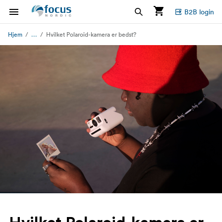
B2B login
...
Hjem
Hvilket Polaroid-kamera er bedst?