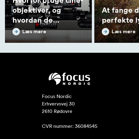
Hvorfor bruge cine-
objektiver, og
At fange d
hvordan de
perfekte l
adskiller sig fra
Læs mere
Læs mere
fotoobjektiver
Focus Nordic

Erhvervsvej 30

2610 Rødovre

CVR nummer: 36084545