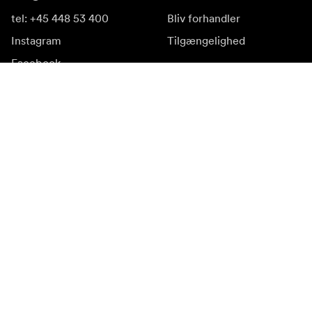
tel: +45 448 53 400
Bliv forhandler
Instagram
Tilgængelighed
Facebook
YouTube
LinkedIn
Inspiration
Ambassadører
Inspiration & indhold
Kampagner
Nyhedsside
Mediebank
Firmware og opdateringer