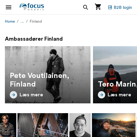
B2B login
...
Home
Finland
Ambassadører Finland
Pete Voutilainen,
Finland
Tero Marin
Læs mere
Læs mere