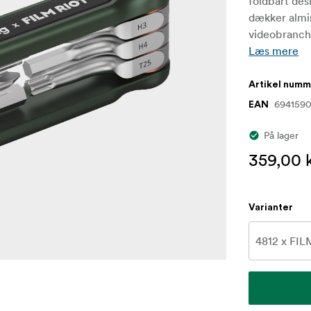
foldbart de
dækker almin
videobranch
Læs mere
Artikel num
6941590
EAN
På lager
359,00 k
Varianter