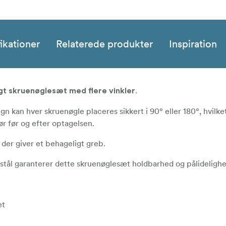
ikationer
Relaterede produkter
Inspiration
.
gt skruenøglesæt med flere vinkler
gn kan hver skruenøgle placeres sikkert i 90° eller 180°, hvilket
r før og efter optagelsen.
 der giver et behageligt greb.
t stål garanterer dette skruenøglesæt holdbarhed og pålidelighe
æt