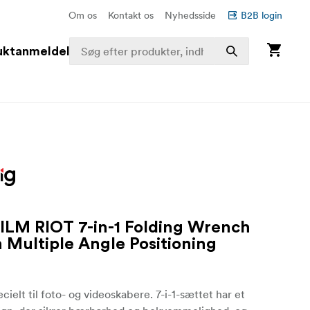
Om os
Kontakt os
Nyhedsside
B2B login
uktanmeldelser
FILM RIOT 7-in-1 Folding Wrench
h Multiple Angle Positioning
cielt til foto- og videoskabere. 7-i-1-sættet har et