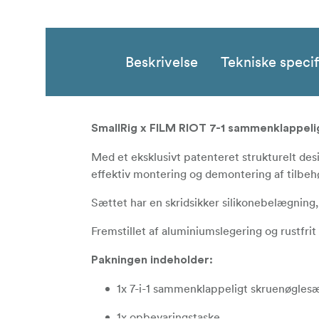
Beskrivelse
Tekniske specif
SmallRig x FILM RIOT 7-1 sammenklappeli
Med et eksklusivt patenteret strukturelt desi
effektiv montering og demontering af tilbehø
Sættet har en skridsikker silikonebelægning,
Fremstillet af aluminiumslegering og rustfri
Pakningen indeholder:
1x 7-i-1 sammenklappeligt skruenøgles
1x opbevaringstaske