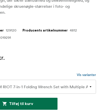
sign, der sikrer bærbarhed og bekvemmelighed, og
delige skruenøgle-størrelser i foto- og
en.
129120
4812
mer
Producents artikelnummer
019291
r.
Vis varianter
Tilføj til kurv