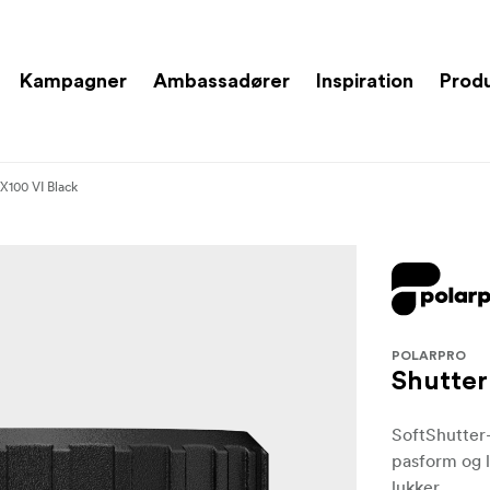
Kampagner
Ambassadører
Inspiration
Prod
 X100 VI Black
POLARPRO
Shutter
SoftShutter
pasform og l
lukker..