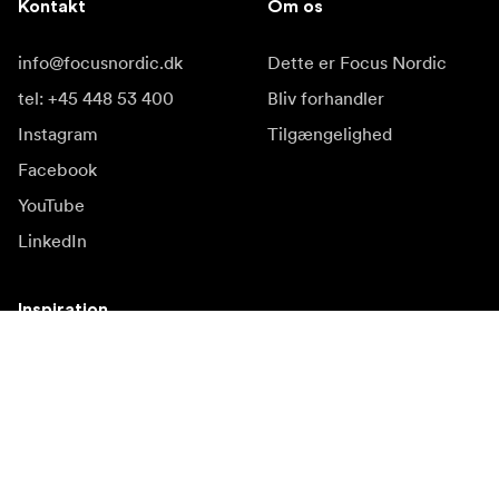
Kontakt
Om os
info@focusnordic.dk
Dette er Focus Nordic
tel: +45 448 53 400
Bliv forhandler
Instagram
Tilgængelighed
Facebook
YouTube
LinkedIn
Inspiration
Ambassadører
Inspiration & indhold
Kampagner
Nyhedsside