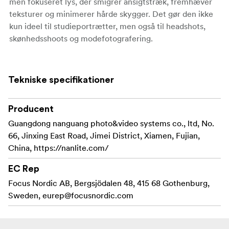
men fokuseret lys, der smigrer ansigtstræk, fremhæver
teksturer og minimerer hårde skygger. Det gør den ikke
kun ideel til studieportrætter, men også til headshots,
skønhedsshoots og modefotografering.
Beauty dishs indre
Blødt, jævnt og smukt naturligt lys
med appelsinskalstruktur sikrer en jævn fordeling af lyset
Tekniske specifikationer
ved at lade det reflektere fra en central deflektorplade,
før det reflekteres udad. Dette unikke design eliminerer
hotspots og skaber en blød, indpakkende effekt omkring
Producent
dit motiv. For et endnu blidere udtryk kan den
Guangdong nanguang photo&video systems co., ltd, No.
medfølgende diffuser sættes på, hvilket giver et
66, Jinxing East Road, Jimei District, Xiamen, Fujian,
glødende, naturligt look, der er ideelt til professionelle
China, https://nanlite.com/
portrætter.
EC Rep
Det medfølgende
Kontrol og præcision i hvert skud
Focus Nordic AB, Bergsjödalen 48, 415 68 Gothenburg,
honeycomb-gitter indsnævrer strålevinklen til 25°, så
Sweden,
eurep@focusnordic.com
fotograferne kan fokusere lyset på deres motiv, samtidig
med at de forhindrer spild og opretholder præcis
lyskontrol. Det gør BM40 til et fremragende valg til