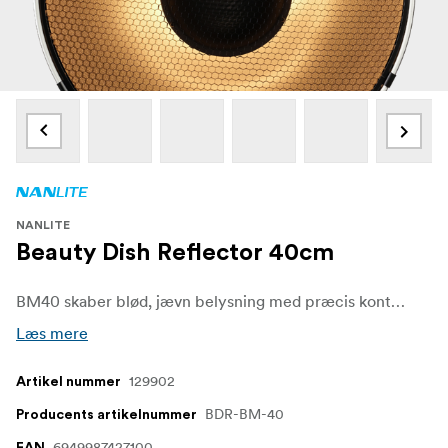
NANLITE
Beauty Dish Reflector 40cm
BM40 skaber blød, jævn belysning med præcis kontrol, ideel til portrætter. Den er let og bærbar og indeholder et honeycomb-gitter og en diffuser til alsidige opsætninger med Bowens Mount-armaturer under 600 W.
Læs mere
129902
Artikel nummer
BDR-BM-40
Producents artikelnummer
6949987427100
EAN