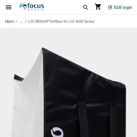
B2B login
...
Hjem
LG-SB1200P Softbox for LG-1200 Series