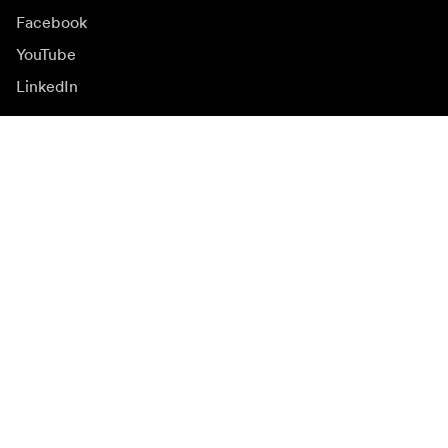
Facebook
YouTube
LinkedIn
Inspiration
Ambassadører
Inspiration & indhold
Kampagner
Nyhedsside
Mediebank
Firmware og opdateringer