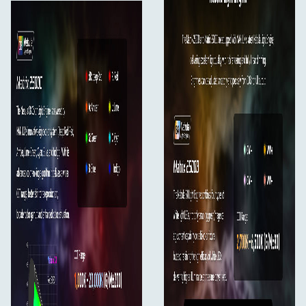
Indhold:
Matrix 2500C x 1
Yoke x 1
FL-MT25 motoriseret Fresnel-linse x 1
AC-strømkabel 7,5 m x 1
Transportkuffert x 1
Brugervejledning x 1