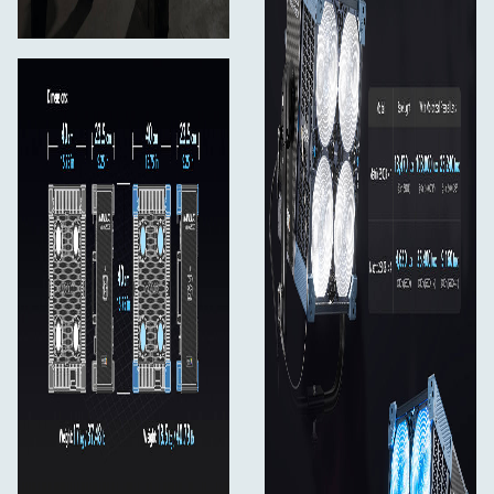
styre hvert lampehoved individuelt. Dette giver
belysningsteams detaljeret kontrol over store array-
konfigurationer og gør det muligt for armaturet at
reagere dynamisk i virtuelle produktionsmiljøer.
Armaturet bruger også en ny tilbehørsgrænseflade med
elektroniske kontakter. Dette gør det muligt for
armaturet at genkende kompatible modifikatorer og
muliggør betjening af dedikerede motoriserede
modifikatorer samt automatisk farveskiftkorrektion.
Nøglespecifikationer:
Nominel effekt: 2500 W
Indgangsspænding/strøm: AC 100–240 V / 50–60
Hz / 28 A
CCT: 1000K-20.000K, G/M +/-200
CRI: gennemsnit 98