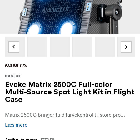
NANLUX
Evoke Matrix 2500C Full-color
Multi-Source Spot Light Kit in Flight
Case
Matrix 2500C bringer fuld farvekontrol til store produktions- og udlejningsmiljøer. Med en effekt på 2500 W, Nebula C8-farvemotor, et CCT-område fra 1000 K til 20.000 K, avancerede farvetilstande, IP66-kabinettet og den motoriserede Fresnel-linse er den et fleksibelt værktøj til film, reklamefilm, virtuel produktion og kraftfulde lysopsætninger, hvor både lysstyrke og kreativ kontrol er afgørende.
Læs mere
137058