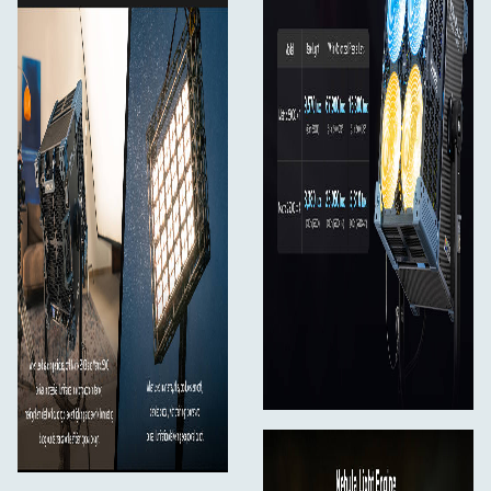
TLCI: gennemsnit 98
TM-30 Rf: gennemsnit 96
TM-30 Rg: gennemsnit 100
SSI: 3200K: 86 / 5600K: 78
Dæmpning: 0,0 %–100,0 %, i trin på 0,1 %
Lysarmaturstørrelse: 399 x 399 x 234 mm
Lysarmaturvægt: 18,07 kg
Vægt på bøjle: 2,25 kg
Vægt på FL-MT25: 4,04 kg
Kasse til transportkasse: 790 x 670 x 565 mm