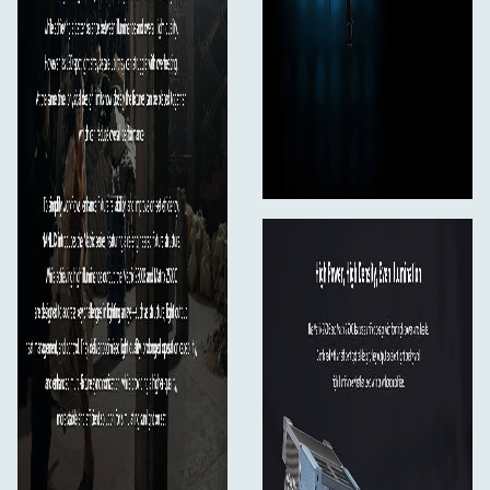
at designet forbliver relativt let i sin klasse. IP66-
klassificeringen gør den velegnet til udfordrende
produktionsmiljøer, herunder regn, varme og støv.
Køling varetages af et luftstrømssystem fra front til bag,
der er specielt designet til at reducere varmeophobning i
tætte array-konfigurationer. Der er fire blæsertilstande
til rådighed: Smart, Fuld hastighed, Lav hastighed og Fra.
I Smart-tilstand justerer armaturet automatisk
blæserhastigheden i henhold til
omgivelsestemperaturen, hvilket hjælper med at
opretholde stabil ydeevne og samtidig reducerer
unødvendig lydinterferens.
Matrix 2500C understøtter indbygget styring,
fjernbetjening, kablet controller, NANLINK-app,
DMX/RDM, LumenRadio CRMX, Art-Net/sACN og NFC.
NFC muliggør batchkonfiguration af DMX-parametre på
tværs af flere armaturer, mens DMX gør det muligt at