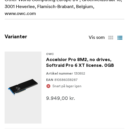
3001 Heverlee, Flamisch-Brabant, Belgium,
www.owc.com
Varianter
Vis som
OWC
Accelsior Pro 8M2, no drives,
Softraid Pro 6 XT license. 0GB
130852
Artikel nummer
810586038287
EAN
Snart på lager igen
9.949,00 kr.