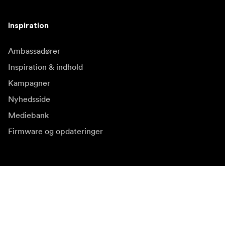
Inspiration
Ambassadører
Inspiration & indhold
Kampagner
Nyhedsside
Mediebank
Firmware og opdateringer
Abonnér på nyhedsbrev
Få de seneste produktnyheder, inspiration og særtilbud.
Privat kunde
Forhandler