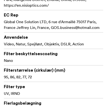
https://en.nisioptics.com/
- Låsemekanismen holder
Patenteret låsedesign
EC Rep
filteret godt på plads i kritiske
optagelsesøjeblikke.
Global One Solution LTD, 6 rue d'Armaillé 75017 Paris,
- Forhindrer vignettering,
France Jeffrey Lin, France,
GOS.business@hotmail.com
Ultra-slank aluminiumsramme
selv med vidvinkelobjektiver.
Anvendelse
Video, Natur, Spejlløst, Objektiv, DSLR, Action
-
Low-Reflective and Waterproof Nano-Coating
Afviser vand, støv, olie og reducerer ghosting
for bedre
Filter beskyttelsescoating
holdbarhed.
Nano
Kompatibel på tværs af flere linsestørrelser
Filterstørrelse (cirkulær) (mm)
JetMag Pro 82 - Fungerer på objektiver med 62-82
95, 86, 82, 77, 72
mm filtergevind, sammen med
JetMag Pro 82
Filter type
adapterringe.
UV, IRND
JetMag Pro 95 - Fungerer på objektiver med 77-95
mm filtergevind sammen med
JetMag Pro 95-
Flerlagsbelægning