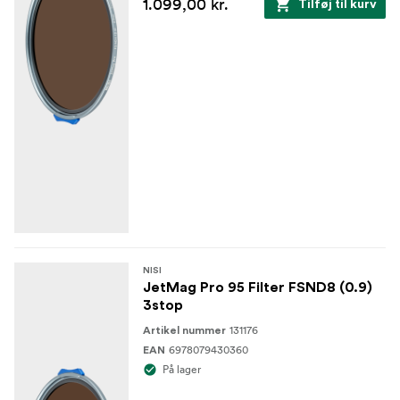
1.099,00 kr.
Tilføj til kurv
NISI
JetMag Pro 95 Filter FSND8 (0.9)
3stop
131176
Artikel nummer
6978079430360
EAN
På lager