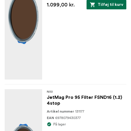
1.099,00 kr.
Tilføj til kurv
NISI
JetMag Pro 95 Filter FSND16 (1.2)
4stop
131177
Artikel nummer
6978079430377
EAN
På lager