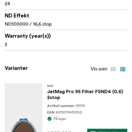
adapterringe.
24
ND Effekt
- Nemme
Blåfarvede håndtag til hurtig identifikation
ND100000 / 16,6 stop
at gribe, fjerne eller udskifte, selv når
de er stablet
sammen med andre JetMag Pro-filtre.
Warranty (year(s))
2
- Konstrueret af
Slidstærkt optisk glas + aluminium
førsteklasses optisk glas og
luftrumsgodkendt aluminium
for langvarig pålidelighed.
Varianter
Vis som
Whats in the box:
NISI
NiSi JetMag Pro 95 Filter UV/IR Cut ND 100000
JetMag Pro 95 Filter FSND4 (0.6)
(5.0) 16.6stop
2stop
131175
Artikel nummer
Kræver NiSi JetMag Pro 95 Adapter ring!
Note!
6978079430353
EAN
På lager