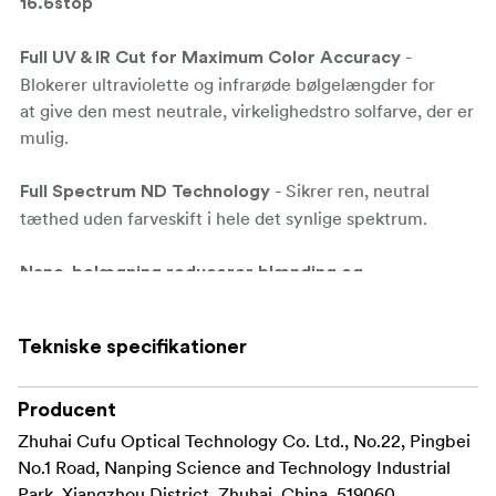
16.6stop
-
Full UV & IR Cut for Maximum Color Accuracy
Blokerer ultraviolette og infrarøde bølgelængder for
at
give den mest neutrale, virkelighedstro solfarve, der er
mulig.
- Sikrer ren, neutral
Full Spectrum ND Technology
tæthed uden farveskift i hele det
synlige spektrum.
Nano-belægning reducerer blænding og
- Nano-belægning i flere lag minimerer
refleksioner
interne
reflekser for renere solbilleder med højere
Tekniske specifikationer
kontrast.
-
Producent
JetMag Pro Magnetic System for Fast Workflow
Sæt filteret på eller fjern det på få sekunder med
det
Zhuhai Cufu Optical Technology Co. Ltd., No.22, Pingbei
magnetiske beslag; perfekt til hurtigt skiftende
No.1 Road, Nanping Science and Technology Industrial
solforhold.
Park, Xiangzhou District, Zhuhai, China, 519060,