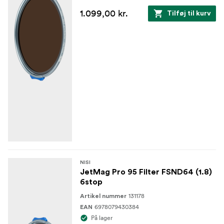
1.099,00 kr.
Tilføj til kurv
NISI
JetMag Pro 95 Filter FSND64 (1.8)
6stop
131178
Artikel nummer
6978079430384
EAN
På lager