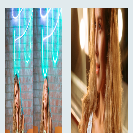
reklame eller en tempofyldt musikvideo, integreres
dette filter problemfrit i mattebokse for hurtige
skift mellem linser. Det er særligt værdifuldt i:
Spillefilm – Skabelse af nostalgiske, romantiske
eller følelsesladede atmosfærer.
Reklamer – Levering af polerede skønhedsbilleder
med glatte hudtoner.
Musikvideoer – Fremhæver kreative lys- og
highlight-effekter.
Dokumentarfilm – Tilføjer en subtil filmisk karakter,
samtidig med at realismen bevares.
Storskala-produktioner – Sikring af ensartet
lysspredning på tværs af flere kamerasystemer.