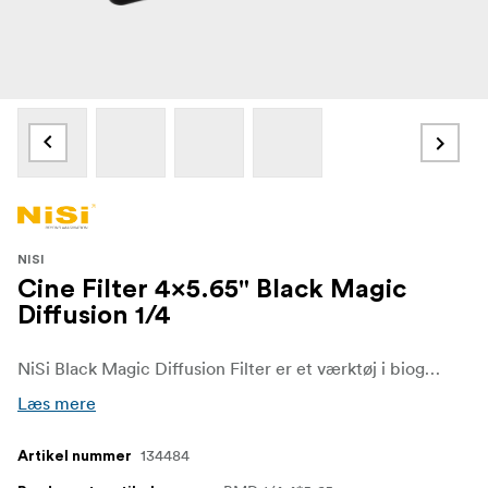
NISI
Cine Filter 4x5.65" Black Magic
Diffusion 1/4
NiSi Black Magic Diffusion Filter er et værktøj i biografkvalitet, der er udviklet til at omdanne digitalt optagelsesmateriale til billeder med et blødt, filmisk udtryk. Det er fremstillet af optisk glas i høj kvalitet og kombinerer et højpræcist nano-linsesystem med black mist-teknologi, hvilket giver en hybriddiffusionseffekt, som filmskabere over hele verden stoler på.
Læs mere
134484
Artikel nummer