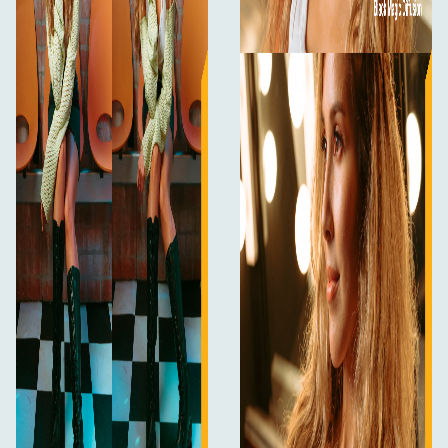
Udviklet til filmfotografer og filmhold
NiSi Black Magic Diffusion 4×5,65” filteret er udviklet
efter filmstandarder og tilbyder den holdbarhed,
præcision og pålidelighed, der kræves på professionelle
filmoptagelser. Dets matte box-format muliggør hurtige
filterudskiftninger, hvilket sikrer, at filmholdet hurtigt kan
tilpasse sig skiftende forhold uden at forsinke
produktionen. Fås i flere styrker (
),
1/8, 1/4, 1/2 og 1
hvilket giver filmfotografer fuldstændig kreativ kontrol
over det anvendte diffusionsniveau.
Black Magic Diffusion vs. Black Mist
Selvom begge filtre skaber en filmisk blødhed, er
deres effekter forskellige. B
lack Mist-filtre skaber
en blødere, mere
mærkbar glød i højlysene, hvilket
ofte reducerer kontrasten mere markant, samtidig
med at der bevares lidt flere detaljer i hudteksturen.
I modsætning hertil leverer Black Magic Diffusion-