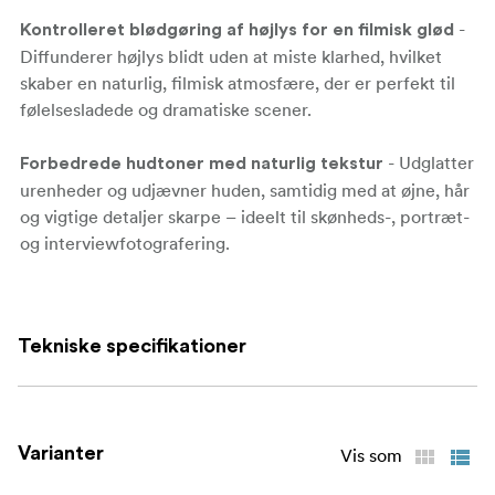
-
Kontrolleret blødgøring af højlys for en filmisk glød
Diffunderer højlys blidt uden at miste klarhed, hvilket
skaber en
naturlig, filmisk atmosfære, der er perfekt til
følelsesladede og dramatiske scener.
- Udglatter
Forbedrede hudtoner med naturlig tekstur
urenheder og udjævner huden, samtidig med at øjne, hår
og
vigtige detaljer skarpe – ideelt til skønheds-, portræt-
og interviewfotografering.
- Bevarer
Bevaret farve- og kontrastnøjagtighed
naturtro farver og naturlig kontrast, hvilket reducerer
Tekniske specifikationer
den skarpe effekt
fra digitale sensorer og giver rene,
professionelle resultater.
- Tilføjer en subtil
Drømmende vintage-filmæstetik
Varianter
Vis som
glans og nostalgisk varme, der gengiver charmen ved
klassisk film
materiale til historiefortælling og kunstnerisk