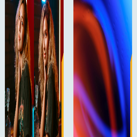
med at det sikrer autenticitet på settet.
Indhold:
NiSi Cine Filter 4x5,65" Black Magic Diffusion 1/4
NiSi-etui