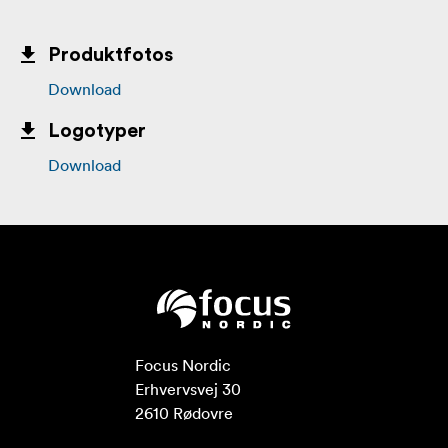
Produktfotos
Download
Logotyper
Download
Focus Nordic

Erhvervsvej 30

2610 Rødovre
