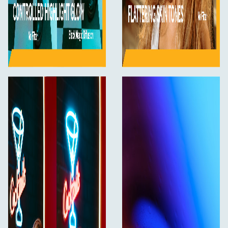
filtre en renere udbredelse med skarpere kanter, en
blødere gengivelse af huden og en finere
overordnet tekstur, hvilket gør dem ideelle, når du
ønsker et poleret look uden overdreven “tåge.”
Black Mist giver en mere drømmende atmosfære
med lavere kontrast, mens Black Magic Diffusion
bevarer flere detaljer og mere kontrast for
et
raffineret filmisk udtryk.
Hvorfor vælge NiSi Black Magic Diffusion 4×5,65”
For filmskabere handler det at opnå et filmisk look
om mere end blot blødhed – det handler om
balance. NiSi Black Magic Diffusion 4×5,65” filteret
fremhæver hudtoner, styrer højlys og introducerer
en subtil filmisk glans, alt sammen mens detaljer og
farvenøjagtighed bevares. Sammenlignet med Black
Mist og digital efterbehandling leverer det et
renere, mere poleret look direkte i kameraet, hvilket
sparer værdifuld tid i efterbehandlingen, samtidig