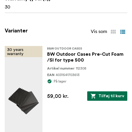
30
Varianter
Vis som
30 years
B&W OUTDOOR CASES
warranty
BW Outdoor Cases Pre-Cut Foam
/SI for type 500
112308
Artikel nummer
4031541703613
EAN
På lager
59,00 kr.
Tilføj til kurv