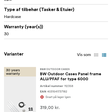
Type af tilbehør (Tasker & Etuier)
Hardcase
Warranty (year(s))
30
Varianter
Vis som
30 years
B&W OUTDOOR CASES
warranty
BW Outdoor Cases Panel frame
ALU/PFAF for type 6000
112358
Artikel nummer
4031541737182
EAN
Snart på lager igen
319,00 kr.