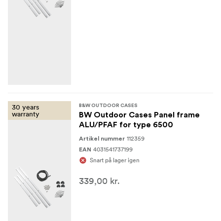
30 years
B&W OUTDOOR CASES
warranty
BW Outdoor Cases Panel frame
ALU/PFAF for type 6500
112359
Artikel nummer
4031541737199
EAN
Snart på lager igen
339,00 kr.