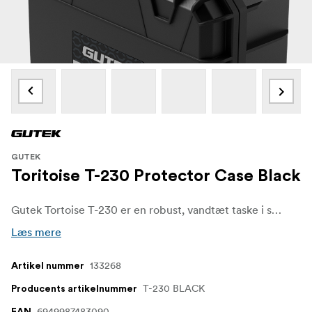
GUTEK
Toritoise T-230 Protector Case Black
Gutek Tortoise T-230 er en robust, vandtæt taske i sort, ideel til kameraer, droner og værktøj. Den er IP67-klassificeret, stabelbar, slagfast og udstyret med skumindsatser for tilpasset beskyttelse - kompakt, sikker og bygget til at holde.
Læs mere
133268
Artikel nummer
T-230 BLACK
Producents artikelnummer
6949987483090
EAN