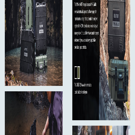
Forstærket konstruktion, stabelbart design og
flyklar trykventil
Kittet indeholder:
Tortoise T-230 Protector Case × 1
Konvoluteret lågskum × 1
Polstret skillevæg × 3
Bundskum × 1
Dobbeltsidet tape × 1
Brugervejledning × 1