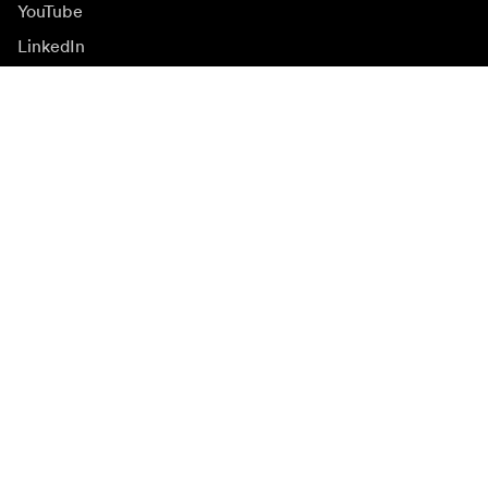
YouTube
LinkedIn
Inspiration
Ambassadører
Inspiration & indhold
Kampagner
Nyhedsside
Mediebank
Firmware og opdateringer
Abonnér på nyhedsbrev