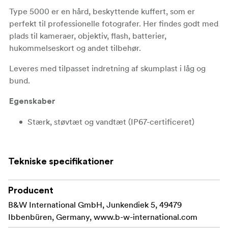
Type 5000 er en hård, beskyttende kuffert, som er
perfekt til professionelle fotografer. Her findes godt med
plads til kameraer, objektiv, flash, batterier,
hukommelseskort og andet tilbehør.
Leveres med tilpasset indretning af skumplast i låg og
bund.
Egenskaber
Stærk, støvtæt og vandtæt (IP67-certificeret)
Ydre ramme af polypropylen (PP)
Tekniske specifikationer
Ventil til automatisk trykudligning
Modstår temperaturer fra -30° op til + 80° C
Producent
Gummibelagte håndtag
B&W International GmbH, Junkendiek 5, 49479
Ibbenbüren, Germany, www.b-w-international.com
Kan stables