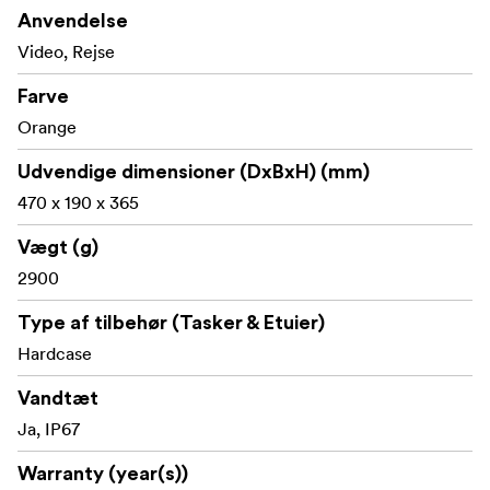
Anvendelse
To løkker til hængelåse
Video, Rejse
Skulderrem, rygsæksystem, lomme i låget, nettaske
Farve
og panelramme fås som tilbehør
Orange
Udvendige dimensioner (DxBxH) (mm)
470 x 190 x 365
Vægt (g)
2900
Type af tilbehør (Tasker & Etuier)
Hardcase
Vandtæt
Ja, IP67
Warranty (year(s))