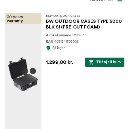
30 years
B&W OUTDOOR CASES
warranty
BW OUTDOOR CASES TYPE 5000
BLK SI (PRE-CUT FOAM)
112263
Artikel nummer
4031541703002
EAN
På lager
1.299,00 kr.
Tilføj til kurv