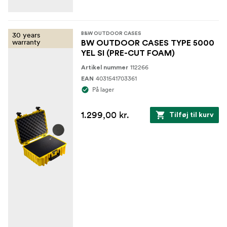
30 years
B&W OUTDOOR CASES
warranty
BW OUTDOOR CASES TYPE 5000
YEL SI (PRE-CUT FOAM)
112266
Artikel nummer
4031541703361
EAN
På lager
1.299,00 kr.
Tilføj til kurv