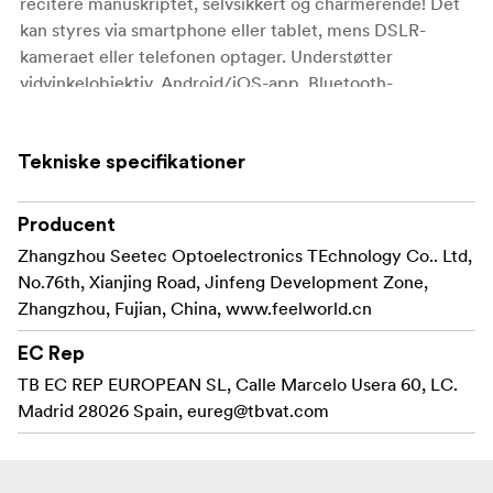
recitere manuskriptet, selvsikkert og charmerende! Det
kan styres via smartphone eller tablet, mens DSLR-
kameraet eller telefonen optager. Understøtter
vidvinkelobjektiv, Android/iOS-app, Bluetooth-
fjernbetjening, nem at betjene, gør videoproduktionen
mere effektiv. Bruges sammen med et udsøgt
opbevaringsetui, som er mere praktisk at have med. Den
Tekniske specifikationer
er ideel til video- og programskabere.
Producent
Foldbart design, praktisk at opbevare
Zhangzhou Seetec Optoelectronics TEchnology Co.. Ltd,
10-tommers standardstråleopdelt glas med 50/50
No.76th, Xianjing Road, Jinfeng Development Zone,
synlig lystransmission
Zhangzhou, Fujian, China, www.feelworld.cn
Understøtter tablet-/telefonstyring, DSLR/telefon
EC Rep
horisontal og vertikal optagelse
TB EC REP EUROPEAN SL, Calle Marcelo Usera 60, LC.
Madrid 28026 Spain,
eureg@tbvat.com
Understøtter op til 24 mm
vidvinkelobjektivoptagelse, giver større vision
Flere 1/4" standardmonteringsgevind kan hurtigt