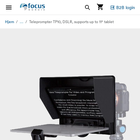
B2B login
...
Hjem
Teleprompter TP10, DSLR, supports up to 11" tablet