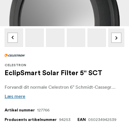
CELESTRON
EclipSmart Solar Filter 5" SCT
Forvandl dit normale Celestron 6" Schmidt-Cassegrain-teleskop eller 8″ SCT/EdgeHD til et SAFE solteleskop med gult lys.
Læs mere
127766
Artikel nummer
94253
050234942539
Producents artikelnummer
EAN