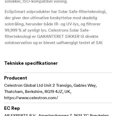
solsikker, ISO-kompatibel visning.
EclipSmart solprodukter har Solar Safe-filterteknologi,
der giver den ultimative beskyttelse mod skadelig
solstråling, herunder både IR- og UV-lys, og filtrerer
99,999 % af synligt lys. Celestrons Solar Safe-
filterteknologi er GARANTERET SIKKER til direkte
solobservation og er blevet uafhængigt testet af SAI
Global Assurance Services.
Solar Safe-produkter er i overensstemmelse med og
Tekniske specifikationer
opfylder transmissionskravene i ISO 12312-2, Filters for
Direct Observation of the Sun, EN 1836:2005 A1:2007 (E)
for an E15 Filter for the Direct Observation of the Sun
Producent
og, AS/NZS 1338.1:2012, Filters for Eye Protectors.
Celestron Global Ltd Unit 2 Transigo, Gables Way,
Thatcham, Berkshire, RG19 4JZ, UK,
ISO-kompatibel solsikker film beskytter dine øjne,
https://www.celestron.com/
når du ser på solen, i modsætning til andre filtre på
markedet.
EC Rep
AR EXPERTS B.V., Amerlandseweg 7, 3621 ZC Breukelen,