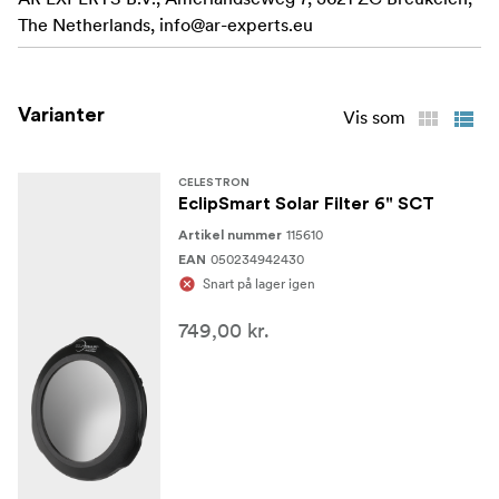
Ridsefast polymer produceret af American Paper
The Netherlands,
info@ar-experts.eu
Optics
Hvert filter er designet ud fra teleskopets
objektivdæksel, så det passer perfekt, og indeholder
Varianter
Vis som
to sikkerhedsvelcrobånd og fire selvklæbende
velcropuder til sikker fastgørelse af dit solfilter.
CELESTRON
EclipSmart Solar Filter 6" SCT
115610
Artikel nummer
050234942430
EAN
Snart på lager igen
749,00 kr.