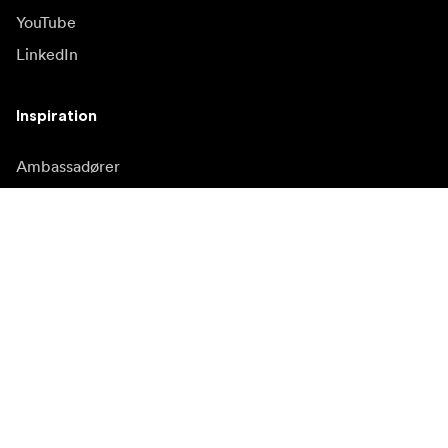
YouTube
LinkedIn
Inspiration
Ambassadører
Inspiration & indhold
Kampagner
Nyhedsside
Mediebank
Firmware og opdateringer
Abonnér på nyhedsbrev