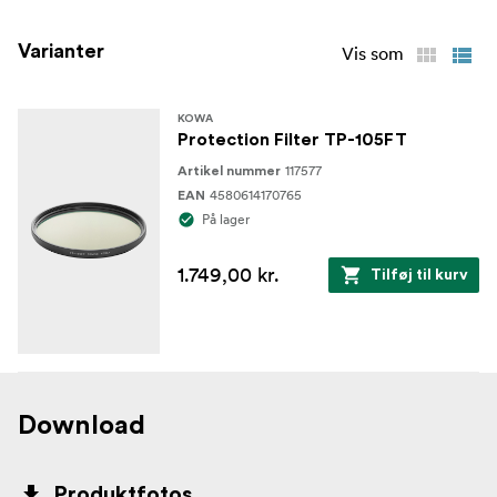
Varianter
Vis som
KOWA
Protection Filter TP-105FT
117577
Artikel nummer
4580614170765
EAN
På lager
1.749,00 kr.
Tilføj til kurv
Download
Produktfotos