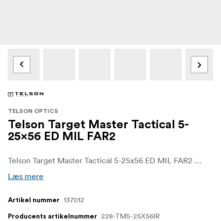
TELSON OPTICS
Telson Target Master Tactical 5-
25x56 ED MIL FAR2
Telson Target Master Tactical 5-25x56 ED MIL FAR2 er udviklet til præcisionsskydning og langdistanceskydning. Dens forstørrelsesområde på 5-25x, 56 mm ED-objektiv og FAR2-sigtemærke i første fokale plan giver skytter den klarhed, rækkevidde og konsistens i sigtemærket, der kræves til krævende brug.
Læs mere
137012
Artikel nummer
228-TM5-25X56IR
Producents artikelnummer