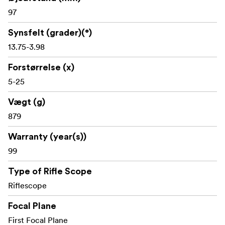
UHD-linser med fuld flerlagsbelægning
97
Låsbare 3-omgangs konkurrence-tårne med nul-
Synsfelt (grader)(°)
stop
13.75-3.98
1/10 MIL justeringsskala
Forstørrelse (x)
10 MIL vandring pr. tårnrotation
5-25
Maksimal højdejustering: 32 MIL
Vægt (g)
879
Maksimal justering af sidevinden: 32 MIL
Warranty (year(s))
Sideparallaksjustering fra ca. 18 m til uendelig
99
97 mm øjenafstand
Type of Rifle Scope
Synsfelt: ca. 8,0-1,7 m på 100 m
Riflescope
IP67 vand- og støvtæt
Focal Plane
First Focal Plane
Tør argon-renset og 50 BMG-klassificeret