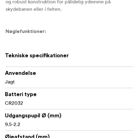
og robust konstruktion for pålidelig ydeevne på
skydebanen eller i felten.
Nøglefunktioner:
5-25x forstørrelsesområde
Tekniske specifikationer
56 mm ED-objektiv
Anvendelse
34 mm rør i ét stykke af 6061-T6 aluminium
Jagt
FAR2-sigtemærke i første fokale plan
Batteri type
Glasætset MRAD-sigtemærkedesign
CR2032
11-trins belysning med sluk-positioner og automatisk
Udgangspupil Ø (mm)
tænding ved bevægelse
9.5-2.2
Japansk ED-glas
Øjeafstand (mm)