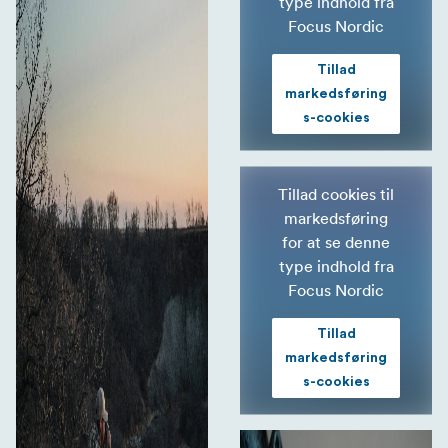
type indhold fra
Focus Nordic
Tillad
markedsføring
s-cookies
Tillad cookies til
markedsføring
for at se denne
type indhold fra
Focus Nordic
Tillad
markedsføring
s-cookies