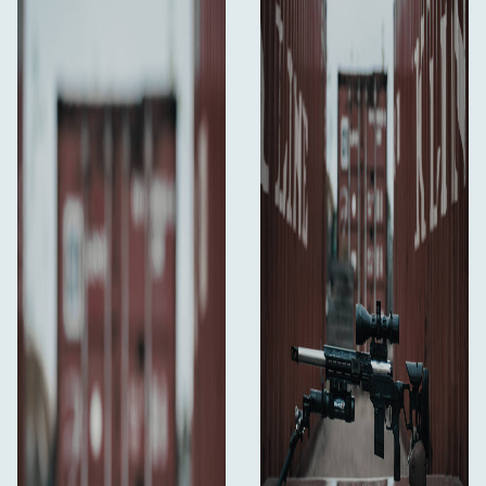
livstidsgaranti, hvilket afspejler mærkets tillid til
kvaliteten, holdbarheden og den langsigtede ydeevne.