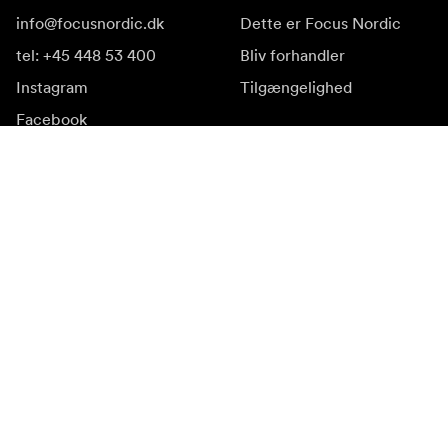
info@focusnordic.dk
Dette er Focus Nordic
tel: +45 448 53 400
Bliv forhandler
Instagram
Tilgængelighed
Facebook
YouTube
LinkedIn
Inspiration
Ambassadører
Inspiration & indhold
Kampagner
Nyhedsside
Mediebank