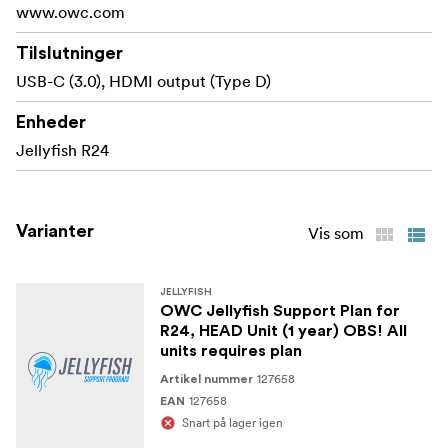
www.owc.com
Tilslutninger
USB-C (3.0), HDMI output (Type D)
Enheder
Jellyfish R24
Varianter
Vis som
JELLYFISH
OWC Jellyfish Support Plan for
R24, HEAD Unit (1 year) OBS! All
units requires plan
127658
Artikel nummer
127658
EAN
Snart på lager igen