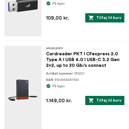
På lager
109,00 kr.
Tilføj til kurv
ANGELBIRD
Cardreader PKT I CFexpress 2.0
Type A I USB 4.0 I USB-C 3.2 Gen
2x2, up to 20 Gb/s connect
130221
Artikel nummer
9120056587100
EAN
På lager
1.149,00 kr.
Tilføj til kurv