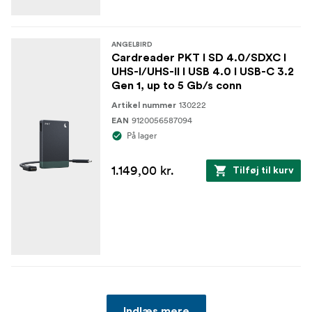
ANGELBIRD
Cardreader PKT I SD 4.0/SDXC I
UHS-I/UHS-II I USB 4.0 I USB-C 3.2
Gen 1, up to 5 Gb/s conn
130222
Artikel nummer
9120056587094
EAN
På lager
1.149,00 kr.
Tilføj til kurv
Indlæs mere