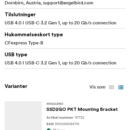
Dornbirn, Austria,
support@angelbird.com
forsegler enheden for 360° bundsolid
PKT Cap
beskyttelse indvendigt og udvendigt
Tilslutninger
USB-busdrevet** ingen ekstra strømkilde nødvendig
USB 4.0 I USB-C 3.2 Gen 1, up to 20 Gb/s connection
til ekstreme temperaturer, stød
Bygget til at holde
Hukommelseskort type
og overbelastning
CFexpress Type-B
Til brug med macOS, iPadOS, iOS, Windows, Linux,
USB type
Android
USB 4.0 I USB-C 3.2 Gen 1, up to 20 Gb/s connection
TEKNISKE OPLYSNINGER
USB-C 3.2 Gen 2x2, 20 Gb/s,
Host-grænseflade:
Varianter
Vis som
USB bagudkompatibel, fysisk TB3/4-kompatibel
(TB3/4-hastighed understøttes ikke)
ANGELBIRD
CFexpress Type B
Drevgrænseflade
SSD2GO PKT Mounting Bracket
117732
Artikel nummer
PÅLIDELIGHED
9120056584710
EAN