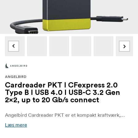
ANGELBIRD
Cardreader PKT I CFexpress 2.0
Type B I USB 4.0 I USB-C 3.2 Gen
2x2, up to 20 Gb/s connect
Angelbird Cardreader PKT er et kompakt kraftværk, der er bygget til bærbarhed og effektivitet. Slip ubesværede postproduktionsworkflows løs og få højhastighedsunderstøttelse til problemfri dataoverførsler, ekstern optagelse med USB-C-kompatibilitet og redigering uden forsinkelse direkte fra kortlæseren.
Læs mere