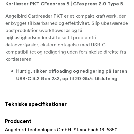
.
Kortlæser PKT CFexpress B | CFexpress 2.0 Type B
Angelbird Cardreader PKT er et kompakt kraftværk, der
er bygget til bærbarhed og effektivitet. Slip ubesværede
postproduktionsworkflows løs og få
højhastighedsunderstøttelse til problemfri
dataoverførsler, ekstern optagelse med USB-C-
kompatibilitet og redigering uden forsinkelse direkte fra
kortlæseren.
Hurtig, sikker offloading og redigering på farten
USB-C 3.2 Gen 2x2, op til 20 Gb/s tilslutning
forsænket USB-C-tilslutningsport
Solid Connect
for sikker dataoverførsel og kabelbeskyttelse
Tekniske specifikationer
for at minimere
LED Write-Protect-Switch
utilsigtet fil sletning eller formatering
Producent
Gratis mulighed for brugerdefineret gravering
Angelbird Technologies GmbH, Steinebach 18, 6850