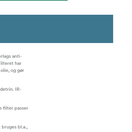
rlags anti-
ilteret har
lie, og gør
detrin. IR-
 filter passer
bruges bl.a.,