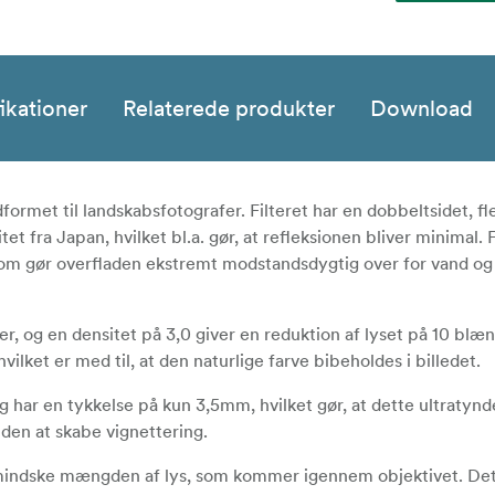
ikationer
Relaterede produkter
Download
ormet til landskabsfotografer. Filteret har en dobbeltsidet, fle
tet fra Japan, hvilket bl.a. gør, at refleksionen bliver minimal. F
om gør overfladen ekstremt modstandsdygtig over for vand og o
ver, og en densitet på 3,0 giver en reduktion af lyset på 10 blæn
 hvilket er med til, at den naturlige farve bibeholdes i billedet.
 har en tykkelse på kun 3,5mm, hvilket gør, at dette ultratynde
uden at skabe vignettering.
 mindske mængden af lys, som kommer igennem objektivet. Det 