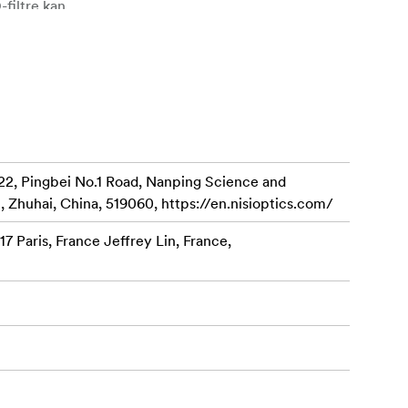
filtre kan
r
22, Pingbei No.1 Road, Nanping Science and
, Zhuhai, China, 519060, https://en.nisioptics.com/
7 Paris, France Jeffrey Lin, France,