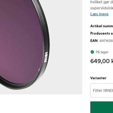
hvilket gør d
supervidvink
Læs mere
Artikel num
Producents 
6971634
EAN
På lager
649,00 k
Varianter