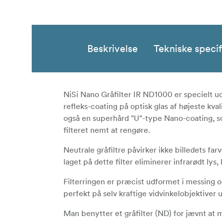
Beskrivelse
Tekniske specif
NiSi Nano Gråfilter IR ND1000 er specielt udf
refleks-coating på optisk glas af højeste kvali
også en superhård "U"-type Nano-coating, s
filteret nemt at rengøre.
Neutrale gråfiltre påvirker ikke billedets far
laget på dette filter eliminerer infrarødt lys,
Filterringen er præcist udformet i messing og
perfekt på selv kraftige vidvinkelobjektiver 
Man benytter et gråfilter (ND) for jævnt at