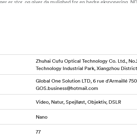
er er stor, og giver da mulighed for en bedre eksponering. ND-
 skabe en helt anden billedfornemmelse ved at benytte en sto
,5mm
etrin uden farvestik
Zhuhai Cufu Optical Technology Co. Ltd., No.
Technology Industrial Park, Xiangzhou District
Global One Solution LTD, 6 rue d'Armaillé 7501
GOS.business@hotmail.com
dsdygtigt over for vand og olie
Video, Natur, Spejlløst, Objektiv, DSLR
Nano
77