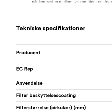
når kontrasten mellem lyse områder og skygg
også give en større bevægelsesuskarphed og
blændeåbning og/eller lang lukkertid.
Ultratynd filterring i messing på kun 3
Tekniske specifikationer
Mat, sort filterring af højeste kvalitet
Forlænger eksponeringen med 10 blænd
Producent
Optisk kvalitet giver en plan overflade
IR-coating reducerer farvestik
EC Rep
Nano-coating gør filteret mere modstan
Anvendelse
Ekstremt let at rengøre
Filter beskyttelsescoating
Filterstørrelse (cirkulær) (mm)