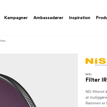
Kampagner
Ambassadører
Inspiration
Prod
77mm
NISI
Filter 
ND-filteret 
at muliggøre
Rammen er l