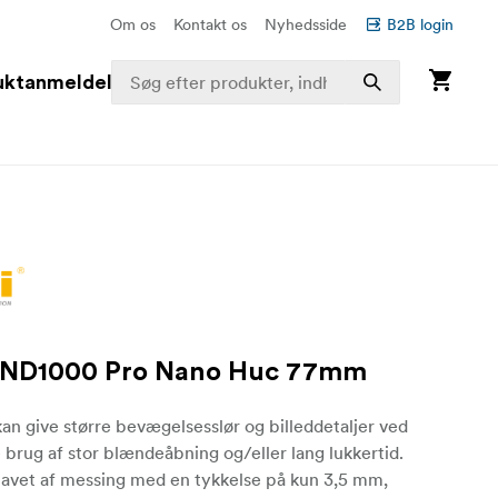
Om os
Kontakt os
Nyhedsside
B2B login
uktanmeldelser
IRND1000 Pro Nano Huc 77mm
kan give større bevægelsesslør og billeddetaljer ved
 brug af stor blændeåbning og/eller lang lukkertid.
avet af messing med en tykkelse på kun 3,5 mm,