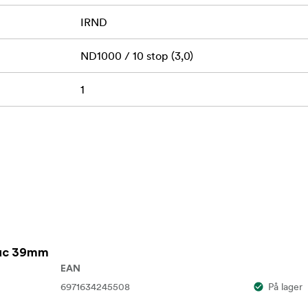
IRND
ND1000 / 10 stop (3,0)
1
Huc 39mm
EAN
6971634245508
På lager