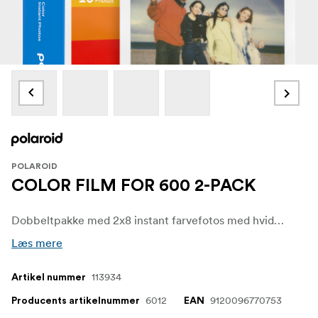
POLAROID
COLOR FILM FOR 600 2-PACK
Dobbeltpakke med 2x8 instant farvefotos med hvide rammer. Til brug i Polaroid 600-type kameraer og I-type kameraer.
Læs mere
113934
Artikel nummer
6012
9120096770753
Producents artikelnummer
EAN