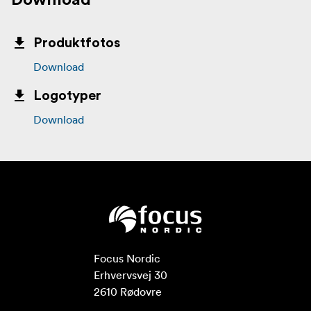
Download
Produktfotos
Download
Logotyper
Download
Focus Nordic

Erhvervsvej 30

2610 Rødovre
