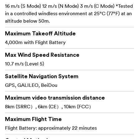
16 m/s (S Mode) 12 m/s (N Mode) 3 m/s (C Mode) *Tested
landingsstel kører ud ved opstart og før landing og
in a controlled windless environment at 25°C (77°F) at an
trækkes derefter ind under flyvning for at beskytte
altitude below 50m.
det nederste objektiv. A1 har 360° horisontal
registering af forhindringer, navigationshjælp,
Maximum Takeoff Altitude
automatisk vend.hjem-funktion og registrering af
4,000m with Flight Battery
nyttelast for at reducere risikoen under flyvning.
Max Wind Speed Resistance
Standardflybatteriet giver op
10.7 m/s (Level 5)
Flyvetid og strøm -
til ca. 23 minutters flyvning, mens pakken med
Satellite Navigation System
højkapacitetsbatteri når op til ca. 36 minutter. En
GPS, GALILEO, BeiDou
opladningshub kan flytte resterende strøm fra flere
batterier til det med den højeste opladning.
Maximum video transmission distance
8km (SRRC）, 6km (CE）, 10km (FCC）
Brillerne vejer ca.
Vision-briller, tekniske data -
Maximum Flight Time
340 g uden batteri og bruger Pancake-optik med
Flight Battery: approximately 22 minutes
90° synsfelt, 2560×2560 opløsning pr. øje og
dioptri-justering fra +2D til -5D, med certificering