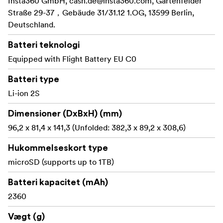
Insta360 GmbH,
cash.de@insta360.com
, Gartenfelder
navigationshjælp, automatisk tilbagevenden til
Straße 29-37，Gebäude 31/31.12 1.OG, 13599 Berlin,
udgangspunktet og automatisk landingsstel for at
Deutschland.
beskytte dronen og objektiverne. Med standardbatteriet
får du op til ca. 23 minutters flyvning, og op til ca. 36
Batteri teknologi
minutter med højkapacitetsbatteriet.
Equipped with Flight Battery EU C0
Batteri type
Nøglefunktioner:
Li-ion 2S
o - Optager alle omgivelser i én
8K 360 vide
optagelse, så du senere kan vælge front-, side-, top-
Dimensioner (DxBxH) (mm)
down- eller andre visninger fra den samme flyvning.
96,2 x 81,4 x 141,3 (Unfolded: 382,3 x 89,2 x 308,6)
Hukommelseskort type
- Objektiver på toppen og
Usynligt dronedesign
microSD (supports up to 1TB)
bunden samt 360-stitching skjuler dronekroppen i
de endelige optagelser for at give et rent, uhindret
Batteri kapacitet (mAh)
billede.
2360
Vægt (g)
- Fordi alle retninger
Flyv først, reframe senere