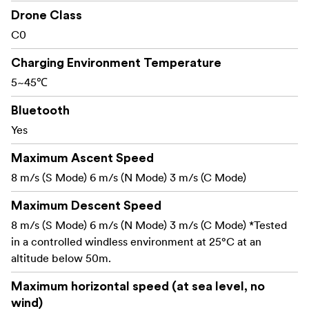
hovedet for at se dig omkring, vælge mellem flere
Drone Class
visningstilstande og endda se optagede 8K 360-
C0
flyvninger senere.
Charging Environment Temperature
5~45℃
Grip motion-controller og FreeMotion-tilstand
I FreeMotion skal du blot pege på controlleren og
-
Bluetooth
trykke på aftrækkeren, så bevæger dronen sig i den
Yes
retning. En FPV-kontroltilstand er også tilgængelig
for en mere traditionel fornemmelse.
Maximum Ascent Speed
8 m/s (S Mode) 6 m/s (N Mode) 3 m/s (C Mode)
Værktøjer som Sky Path,
Smarte flyvetilstande -
Maximum Descent Speed
Sky Genie og Deep Track hjælper dig med at
8 m/s (S Mode) 6 m/s (N Mode) 3 m/s (C Mode) *Tested
optage planlagte ruter, automatiske
in a controlled windless environment at 25°C at an
kamerabevægelser og motivsporing for mere
altitude below 50m.
stabile, gentagelige billeder.
Maximum horizontal speed (at sea level, no
wind)
Automatisk
Sikkerhed og beskyttelse -