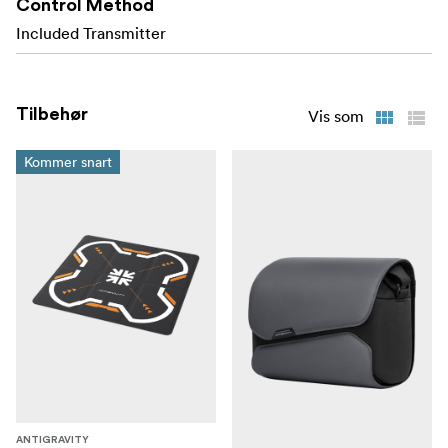
Control Method
for lavt blåt lys.
Included Transmitter
Antigravity A1 kombinerer et let flystel, 8K 360°-
optagelse, bevægelseskontrol og briller i ét system, der
Tilbehør
Vis som
er let at transportere og ligetil at flyve. Det passer til
brugere, der ønsker enkel betjening, pålidelige
Kommer snart
sikkerhedsfunktioner og fleksible redigeringsmuligheder
fra en enkelt flyvning.
Explorer Bundle - hvad er der i kassen
Antigravity A1 Drone
Antigravity Vision Goggles
Antigravity Grip Motion Controller
Flight Battery ×3
Charging Hub
ANTIGRAVITY