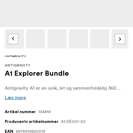
ANTIGRAVITY
A1 Explorer Bundle
Antigravity A1 er en unik, let og sammenfoldelig 360-drone med 8K-video, bevægelseskontrol og vision-briller, der placerer dig midt i scenen. Den optager alt omkring dig i én flyvning og er nem at tage med på næsten enhver rejse.
Læs mere
134814
Artikel nummer
A1:DE001-02
Producents artikelnummer
6978913850019
EAN