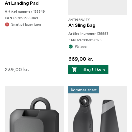
Controller strop
A1 Landing Pad
135549
Artikel nummer
Vision Batteri
6978913850149
EAN
ANTIGRAVITY
Snart på lager igen
Pandebånd
A1 Sling Bag
135553
Artikel nummer
Skumforing
6978913850125
EAN
På lager
Objektivdæksler
669,00 kr.
Batterisnor
239,00 kr.
Tilføj til kurv
USB-C til DC-strømkabel
USB-C-opladningskabel
Kommer snart
Reservepropeller ×8 (komplet sæt)
Skruetrækker
Bæretaske
Sling Bag