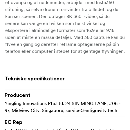
et ovenpå og et nedenunder, arbejder med Insta360
stitching, så selve dronen forsvinder fra billedet, og du
kun ser scenen. Den optager 8K 360°-video, så du
senere kan vælge en hvilken som helst vinkel og
eksportere i almindelige formater som 16:9 eller 9:16
uden at miste en masse detaljer. Med 360 capture kan du
flyve én gang og derefter reframe optagelserne på din
telefon eller computer i stedet for at gentage flyvningen.
Flyvning, kontrol og sikkerhed
Dronen vejer under 250g og har et sammenfoldeligt
Tekniske specifikationer
design, som gør den nem at bære og hjælper den med at
passe ind i reglerne for droner under 250 g i mange
regioner. Du flyver den med Grip-
Producent
bevægelsescontrolleren: Peg derhen, hvor du vil, og
Yingling Innovations Pte.Ltd. 24 SIN MING LANE, #06 -
dronen følger efter, eller skift til klassisk FPV-bevægelse,
97, Midview City, Singapore,
service@antigravity.tech
hvis du foretrækker det. Vision-brillerne giver et 360-
graders livebillede, så du kan se dig omkring bare ved at
EC Rep
bevæge hovedet. A1 har forhindringsregistrering,