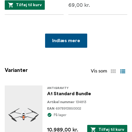
69,00 kr.
Tilføj til kurv
Indlæs mere
Varianter
Vis som
ANTIGRAVITY
A1 Standard Bundle
134813
Artikel nummer
6978913850002
EAN
På lager
10.989,00 kr.
Tilføj til kurv