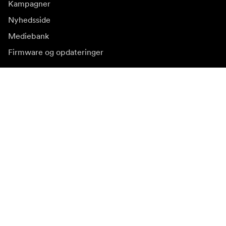
Kampagner
Nyhedsside
Mediebank
Firmware og opdateringer
Abonnér på nyhedsbrev
Få de seneste produktnyheder, inspiration og særtilbud.
Privat kunde
Forhandler
Tilmeld dig
Besøg et andet lokalt marked