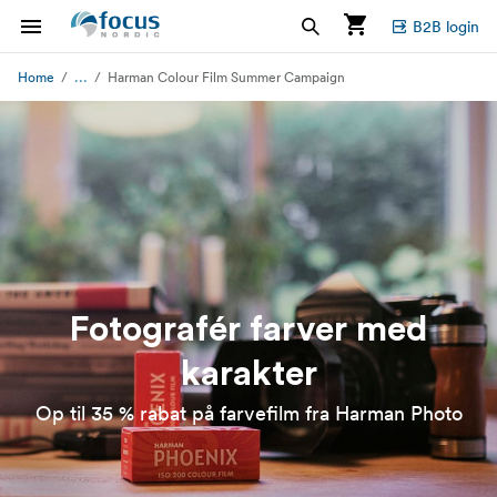
B2B login
...
Home
Harman Colour Film Summer Campaign
Fotografér farver med
karakter
Op til 35 % rabat på farvefilm fra Harman Photo