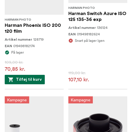
HARMAN PHOTO
Harman Switch Azure ISO
125 135-36 exp
HARMAN PHOTO
Harman Phoenix ISO 200
136124
Artikel nummer
120 film
019498182624
EAN
128719
Artikel nummer
Snart på lager igen
019498182174
EAN
På lager
109,00 kr.
70,85 kr.
119,00 kr.
107,10 kr.
Tilføj til kurv
Kampagne
Kampagne