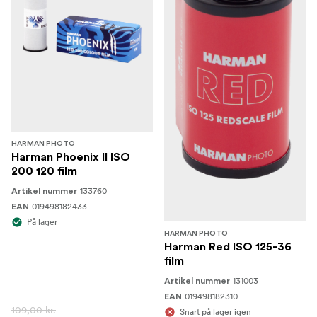
HARMAN PHOTO
Harman Phoenix II ISO
200 120 film
133760
Artikel nummer
019498182433
EAN
På lager
HARMAN PHOTO
Harman Red ISO 125-36
film
131003
Artikel nummer
019498182310
EAN
109,00 kr.
Snart på lager igen