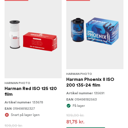
HARMAN PHOTO
Harman Phoenix II ISO
HARMAN PHOTO
200 135-24 film
Harman Red ISO 125 120
135691
Artikel nummer
film
019498182563
EAN
133678
Artikel nummer
På lager
019498182327
EAN
Snart på lager igen
109,00 kr.
81,75 kr.
109,00 kr.